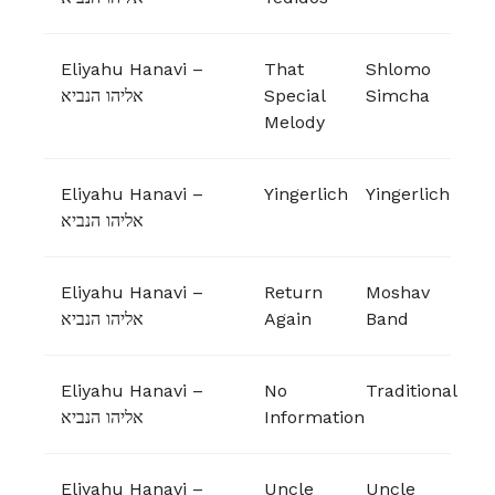
Eliyahu Hanavi –
That
Shlomo
אליהו הנביא
Special
Simcha
Melody
Eliyahu Hanavi –
Yingerlich
Yingerlich
אליהו הנביא
Eliyahu Hanavi –
Return
Moshav
אליהו הנביא
Again
Band
Eliyahu Hanavi –
No
Traditional
אליהו הנביא
Information
Eliyahu Hanavi –
Uncle
Uncle