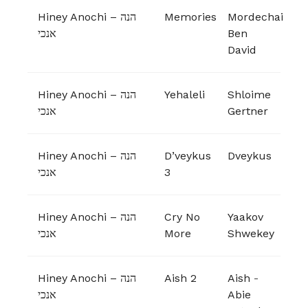
Hiney Anochi – הנה
Memories
Mordechai
אנכי
Ben
David
Hiney Anochi – הנה
Yehaleli
Shloime
אנכי
Gertner
Hiney Anochi – הנה
D’veykus
Dveykus
אנכי
3
Hiney Anochi – הנה
Cry No
Yaakov
אנכי
More
Shwekey
Hiney Anochi – הנה
Aish 2
Aish
-
אנכי
Abie