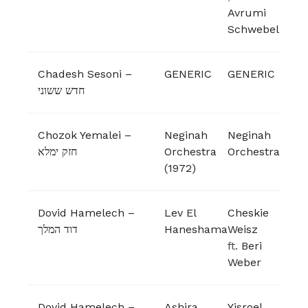
Avrumi
Schwebel
Chadesh Sesoni –
GENERIC
GENERIC
חדש ששוני
Chozok Yemalei –
Neginah
Neginah
חזק ימלא
Orchestra
Orchestra
(1972)
Dovid Hamelech –
Lev El
Cheskie
דוד המלך
Haneshama
Weisz
ft.
Beri
Weber
Dovid Hamelech –
Ashira
Yisroel