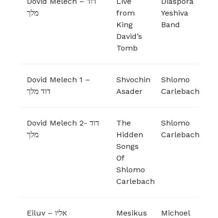
Dovid Melech – דוד
Live
Diaspora
מלך
from
Yeshiva
King
Band
David’s
Tomb
Dovid Melech 1 –
Shvochin
Shlomo
דוד מלך
Asader
Carlebach
Dovid Melech 2- דוד
The
Shlomo
מלך
Hidden
Carlebach
Songs
Of
Shlomo
Carlebach
Eiluv – אליו
Mesikus
Michoel