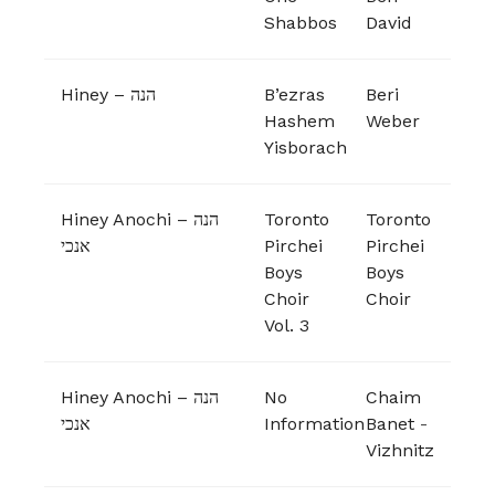
Shabbos
David
Hiney – הנה
B’ezras
Beri
Hashem
Weber
Yisborach
Hiney Anochi – הנה
Toronto
Toronto
אנכי
Pirchei
Pirchei
Boys
Boys
Choir
Choir
Vol. 3
Hiney Anochi – הנה
No
Chaim
אנכי
Information
Banet
-
Vizhnitz