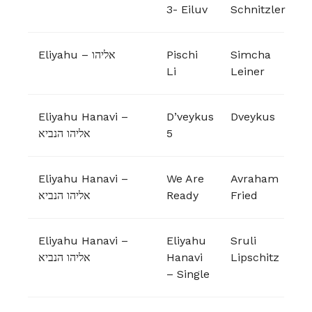
3- Eiluv
Schnitzler
Eliyahu – אליהו
Pischi
Simcha
Li
Leiner
Eliyahu Hanavi –
D’veykus
Dveykus
אליהו הנביא
5
Eliyahu Hanavi –
We Are
Avraham
אליהו הנביא
Ready
Fried
Eliyahu Hanavi –
Eliyahu
Sruli
אליהו הנביא
Hanavi
Lipschitz
– Single