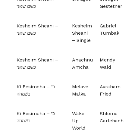
כשם שאני
Gestetner
Kesheim Sheani –
Kesheim
Gabriel
כשם שאני
Sheani
Tumbak
– Single
Kesheim Sheani –
Anachnu
Mendy
כשם שאני
Amcha
Wald
Ki Besimcha – כי
Melave
Avraham
בשמחה
Malka
Fried
Ki Besimcha – כי
Wake
Shlomo
בשמחה
Up
Carlebach
World