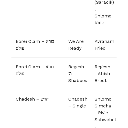
(Saracik)
,
Shlomo
Katz
Borei Olam – בורא
We Are
Avraham
עולם
Ready
Fried
Borei Olam – בורא
Regesh
Regesh
עולם
7:
-
Abish
Shabbos
Brodt
Chadesh – חדש
Chadesh
Shlomo
– Single
Simcha
-
Rivie
Schwebel
,