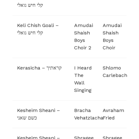
קלי חיש גואלי
Keli Chish Goali –
Amudai
Amudai
קלי חיש גואלי
Shaish
Shaish
Boys
Boys
Choir 2
Choir
Kerasicha – קראתיך
I Heard
Shlomo
The
Carlebach
Wall
Singing
Kesheim Sheani –
Bracha
Avraham
כשם שאני
Vehatzlacha
Fried
Kesheim Sheani –
Shragee
Shragee