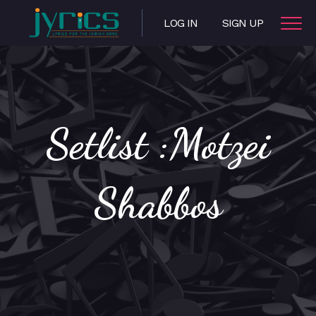
LOG IN
SIGN UP
Setlist :Motzei
Shabbos