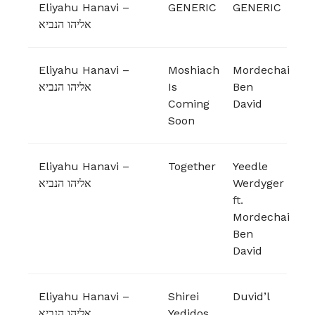
Eliyahu Hanavi –
GENERIC
GENERIC
אליהו הנביא
Eliyahu Hanavi –
Moshiach
Mordechai
אליהו הנביא
Is
Ben
Coming
David
Soon
Eliyahu Hanavi –
Together
Yeedle
אליהו הנביא
Werdyger
ft.
Mordechai
Ben
David
Eliyahu Hanavi –
Shirei
Duvid’l
אליהו הנביא
Yedidos