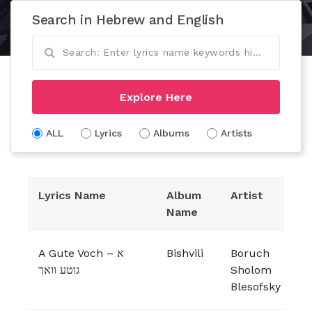
Search in Hebrew and English
Explore Here
ALL
Lyrics
Albums
Artists
Lyrics Name
Album
Artist
Name
A Gute Voch – א
Bishvili
Boruch
גוטע וואך
Sholom
Blesofsky