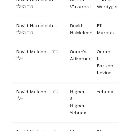
דוד המלך
V’azamra
Werdyger
Dovid Hamelech –
Dovid
Eli
דוד המלך
HaMelech
Marcus
Dovid Melech – דוד
Oorah’s
Oorah
מלך
Afikomen
ft.
Baruch
Levine
Dovid Melech – דוד
Higher
Yehuda!
מלך
&
Higher-
Yehuda