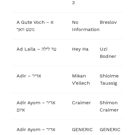
3
A Gute Voch – א
No
Breslov
גוטע וואך
Information
Ad Laila – עד לילה
Hey Ha
Uzi
Bodner
Adir – אדיר
Mikan
Shloime
V’eilech
Taussig
Adir Ayom – אדיר
Craimer
Shimon
איום
Craimer
Adir Ayom – אדיר
GENERIC
GENERIC