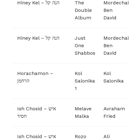
Hiney Kel – הנה קל
The
Mordechai
Double
Ben
Album
David
Hiney Kel – הנה קל
Just
Mordechai
One
Ben
Shabbos
David
Horachamon –
Kol
Kol
הרחמן
Salonika
Salonika
‎1
Ish Chosid – איש
Melave
Avraham
חסיד
Malka
Fried
Ish Chosid – איש
Rozo
Ali