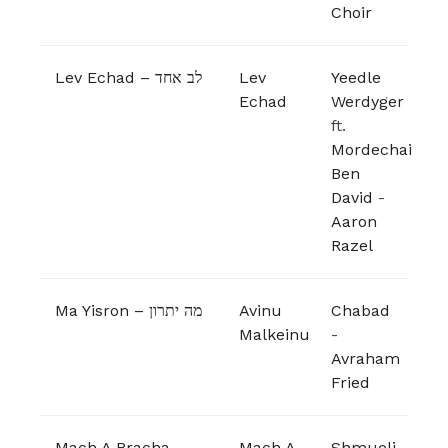
Choir
Lev Echad – לב אחד
Lev
Yeedle
Echad
Werdyger
ft.
Mordechai
Ben
David
-
Aaron
Razel
Ma Yisron – מה יתרון
Avinu
Chabad
Malkeinu
-
Avraham
Fried
Mach A Bracha –
Mach A
Shmueli