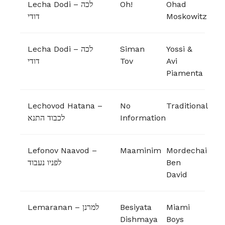
Lecha Dodi – לכה
Oh!
Ohad
דודי
Moskowitz
Lecha Dodi – לכה
Siman
Yossi &
דודי
Tov
Avi
Piamenta
Lechovod Hatana –
No
Traditional
לכבוד התנא
Information
Lefonov Naavod –
Maaminim
Mordechai
לפניו נעבוד
Ben
David
Lemaranan – למרנן
Besiyata
Miami
Dishmaya
Boys