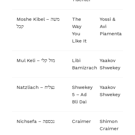
Moshe Kibel – משה
The
Yossi &
קבל
Way
Avi
You
Piamenta
Like It
Mul Keli – מול קלי
Libi
Yaakov
Bamizrach
Shwekey
Natzliach – נצליח
Shwekey
Yaakov
5 – Ad
Shwekey
Bli Dai
Nichsefa – נכספה
Craimer
Shimon
Craimer