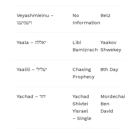
Veyashmieinu –
No
Belz
וישמיענו
Information
Yaala – יאללה
Libi
Yaakov
Bamizrach
Shwekey
Yaalili – יעלילי
Chasing
8th Day
Prophecy
Yachad – יחד
Yachad
Mordechai
Shivtei
Ben
Yisrael
David
– Single