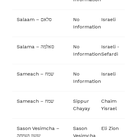
Salaam – סלאם
No
Israeli
Information
Salama – סאלמה
No
Israeli
-
Information
Sefardi
Sameach – שמח
No
Israeli
Information
Sameach – שמח
Sippur
Chaim
Chayay
Yisrael
Sason Vesimcha –
Sason
Eli Zion
ששון ושמחה
Vesimcha