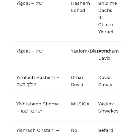
Yigdal – יגדל
Hashem
Shloime
Echod
Dachs
ft.
Chaim
Yisrael
Yigdal – יגדל
Yaalom/Diamond
Avraham
David
Yimloch Hashem –
Omar
Dovid
ימלוך השם
Dovid
Gabay
Yishtabach Shemo
MUSICA
Yaakov
– ישתבח שמו
Shwekey
Yismach Chatani –
No
Sefardi