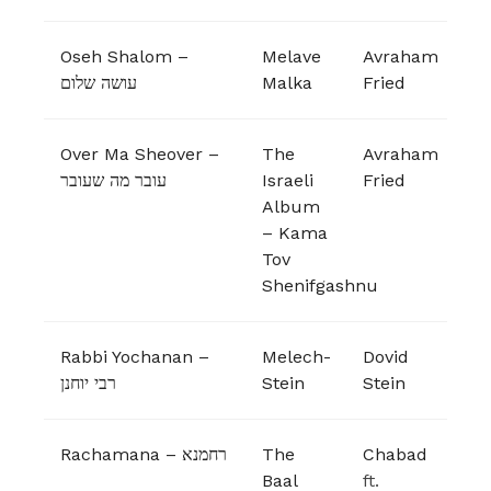
Oseh Shalom –
Melave
Avraham
עושה שלום
Malka
Fried
Over Ma Sheover –
The
Avraham
עובר מה שעובר
Israeli
Fried
Album
– Kama
Tov
Shenifgashnu
Rabbi Yochanan –
Melech-
Dovid
רבי יוחנן
Stein
Stein
Rachamana – רחמנא
The
Chabad
Baal
ft.