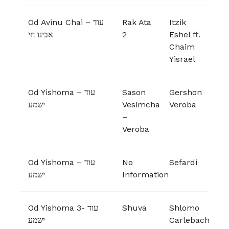
Od Avinu Chai – עוד
Rak Ata
Itzik
אבינו חי
2
Eshel
ft.
Chaim
Yisrael
Od Yishoma – עוד
Sason
Gershon
ישמע
Vesimcha
Veroba
–
Veroba
Od Yishoma – עוד
No
Sefardi
ישמע
Information
Od Yishoma 3- עוד
Shuva
Shlomo
ישמע
Carlebach