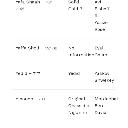
Yafa Shaah – יפה
Solid
Avi
שעה
Gold 3
Fishoff
ft.
Yossie
Rose
Yaffa Sheli – יפה שלי
No
Eyal
Information
Golan
Yedid – ידיד
Yedid
Yaakov
Shwekey
Yiboneh – יבנה
Original
Mordechai
Chassidic
Ben
Nigunim
David