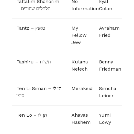
Taltalim Shchorim
No
Eyal
– תלתלים שחורים
Information
Golan
Tantz – טאנץ
My
Avraham
Fellow
Fried
Jew
Tashiru – תשירו
Kulanu
Benny
Nelech
Friedman
Ten Li Siman – תן לי
Merakeid
Simcha
סימן
Leiner
Ten Lo – תן לו
Ahavas
Yumi
Hashem
Lowy