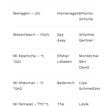
Menagen – מנגן
Hamenagen
Shlomo
Simcha
Mesameach – משמח
Say
Shloime
Asay
Gertner
Mi Keamcha – מי
Efshar
Mordechai
כעמך
Letaken
Ben
David
Mi Sheomar – מי
Baderech
Lipa
שאמר
Schmeltzer
Mi Yemalel – מי ימלל
The
Levik