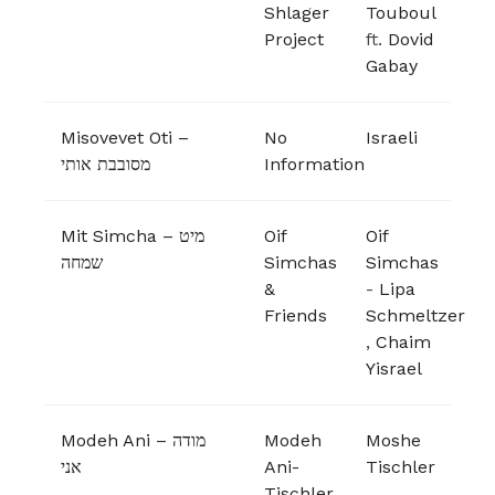
Shlager
Touboul
Project
ft.
Dovid
Gabay
Misovevet Oti –
No
Israeli
מסובבת אותי
Information
Mit Simcha – מיט
Oif
Oif
שמחה
Simchas
Simchas
&
-
Lipa
Friends
Schmeltzer
,
Chaim
Yisrael
Modeh Ani – מודה
Modeh
Moshe
אני
Ani-
Tischler
Tischler