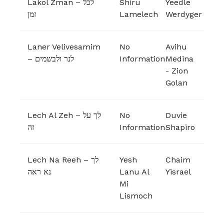
Lakol Zman – לכל
Shiru
Yeedle
זמן
Lamelech
Werdyger
Laner Velivesamim
No
Avihu
– לנר ולבשמים
Information
Medina
-
Zion
Golan
Lech Al Zeh – לך על
No
Duvie
זה
Information
Shapiro
Lech Na Reeh – לך
Yesh
Chaim
נא ראה
Lanu Al
Yisrael
Mi
Lismoch