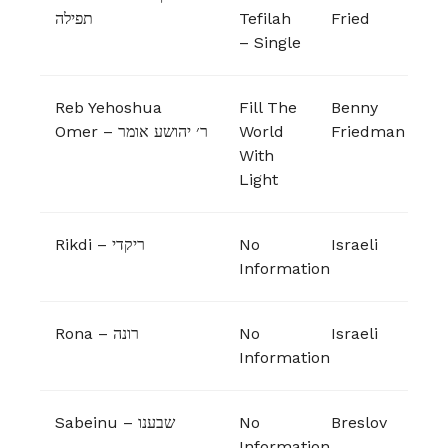
תפילה
Tefilah
Fried
– Single
Reb Yehoshua
Fill The
Benny
Omer – ר׳ יהושע אומר
World
Friedman
With
Light
Rikdi – ריקדי
No
Israeli
Information
Rona – רונה
No
Israeli
Information
Sabeinu – שבענו
No
Breslov
Information