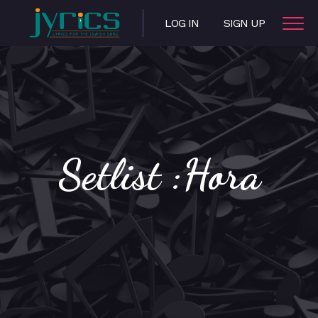
LOG IN
SIGN UP
Setlist :Hora