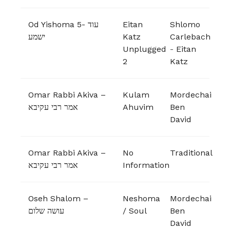
Od Yishoma 5- עוד
Eitan
Shlomo
ישמע
Katz
Carlebach
Unplugged
-
Eitan
2
Katz
Omar Rabbi Akiva –
Kulam
Mordechai
אמר רבי עקיבא
Ahuvim
Ben
David
Omar Rabbi Akiva –
No
Traditional
אמר רבי עקיבא
Information
Oseh Shalom –
Neshoma
Mordechai
עושה שלום
/ Soul
Ben
David