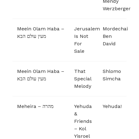
Mendy
Werzberger
Meein Olam Haba –
Jerusalem
Mordechai
מעין עולם הבא
Is Not
Ben
For
David
Sale
Meein Olam Haba –
That
Shlomo
מעין עולם הבא
Special
Simcha
Melody
Meheira – מהרה
Yehuda
Yehuda!
&
Friends
– Kol
Yisroel