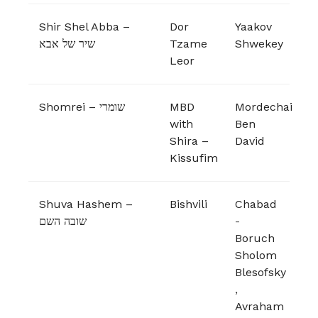
Shir Shel Abba –
Dor
Yaakov
שיר של אבא
Tzame
Shwekey
Leor
Shomrei – שומרי
MBD
Mordechai
with
Ben
Shira –
David
Kissufim
Shuva Hashem –
Bishvili
Chabad
שובה השם
-
Boruch
Sholom
Blesofsky
,
Avraham