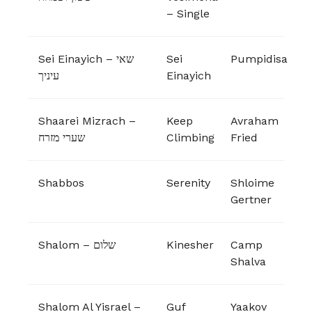
– Single
Sei Einayich – שאי
Sei
Pumpidisa
עיניך
Einayich
Shaarei Mizrach –
Keep
Avraham
שערי מזרח
Climbing
Fried
Shabbos
Serenity
Shloime
Gertner
Shalom – שלום
Kinesher
Camp
Shalva
Shalom Al Yisrael –
Guf
Yaakov