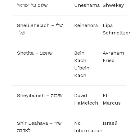
שלום על ישראל
Uneshama
Shwekey
Sheli Shelach – שלי
Keinehora
Lipa
שלך
Schmeltzer
Shetita – שתטע
Bein
Avraham
Kach
Fried
U’bein
Kach
Sheyiboneh – שיבנה
Dovid
Eli
HaMelech
Marcus
Shir Leahava – שיר
No
Israeli
לאהבה
Information