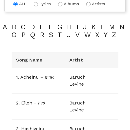
ALL
Lyrics
Albums
Artists
A
B
C
D
E
F
G
H
I
J
K
L
M
N
O
P
Q
R
S
T
U
V
W
X
Y
Z
Song Name
Artist
1.
Acheinu – אחינו
Baruch
Levine
2.
Eileh – אלה
Baruch
Levine
3.
Hashiveinu –
Baruch