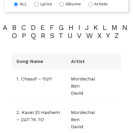
ALL
Lyrics
Albums
Artists
A
B
C
D
E
F
G
H
I
J
K
L
M
N
O
P
Q
R
S
T
U
V
W
X
Y
Z
Song Name
Artist
1.
Chasof – חשוף
Mordechai
Ben
David
2.
Kavei El Hashem
Mordechai
– קוה אל השם
Ben
David