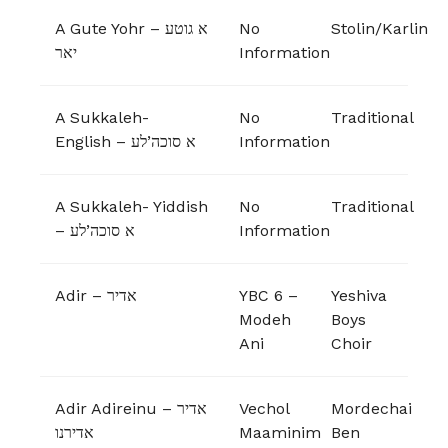
A Gute Yohr – א גוטע
No
Stolin/Karlin
יאר
Information
A Sukkaleh-
No
Traditional
English – א סוכה’לע
Information
A Sukkaleh- Yiddish
No
Traditional
– א סוכה’לע
Information
Adir – אדיר
YBC 6 –
Yeshiva
Modeh
Boys
Ani
Choir
Adir Adireinu – אדיר
Vechol
Mordechai
אדירנו
Maaminim
Ben