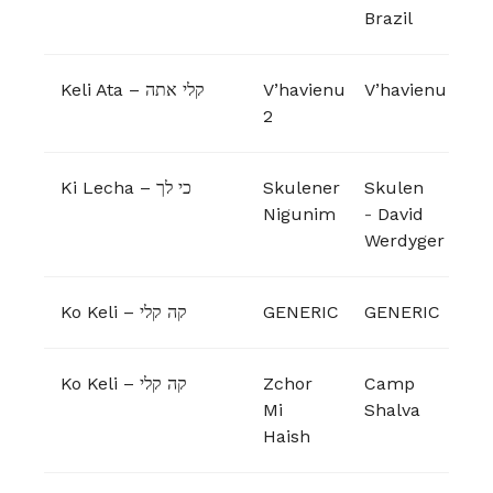
Brazil
Keli Ata – קלי אתה
V’havienu
V’havienu
2
Ki Lecha – כי לך
Skulener
Skulen
Nigunim
-
David
Werdyger
Ko Keli – קה קלי
GENERIC
GENERIC
Ko Keli – קה קלי
Zchor
Camp
Mi
Shalva
Haish