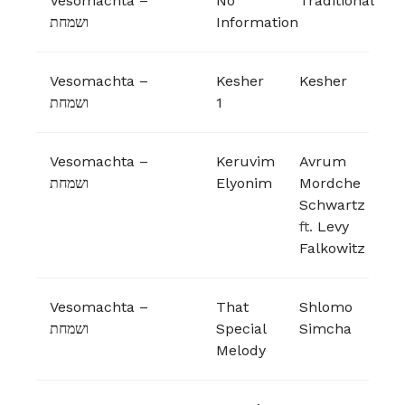
Vesomachta –
No
Traditional
ושמחת
Information
Vesomachta –
Kesher
Kesher
ושמחת
1
Vesomachta –
Keruvim
Avrum
ושמחת
Elyonim
Mordche
Schwartz
ft.
Levy
Falkowitz
Vesomachta –
That
Shlomo
ושמחת
Special
Simcha
Melody