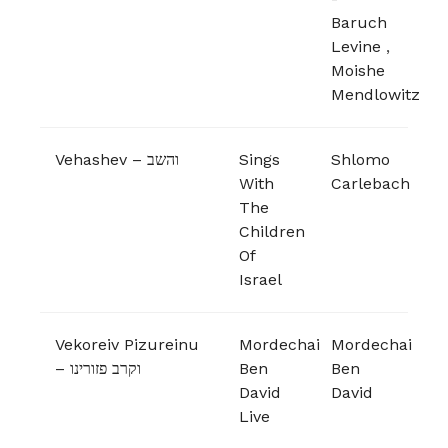
Baruch
Levine
,
Moishe
Mendlowitz
Vehashev – והשב
Sings
Shlomo
With
Carlebach
The
Children
Of
Israel
Vekoreiv Pizureinu
Mordechai
Mordechai
– וקרב פזורינו
Ben
Ben
David
David
Live