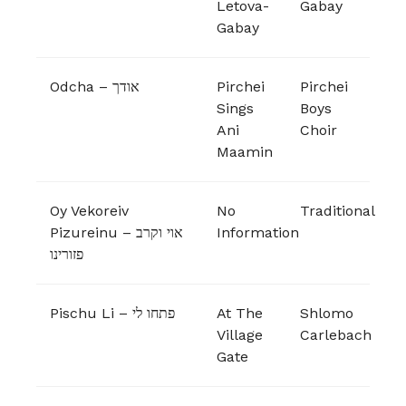
Letova-
Gabay
Gabay
Odcha – אודך
Pirchei
Pirchei
Sings
Boys
Ani
Choir
Maamin
Oy Vekoreiv
No
Traditional
Pizureinu – אוי וקרב
Information
פזורינו
Pischu Li – פתחו לי
At The
Shlomo
Village
Carlebach
Gate