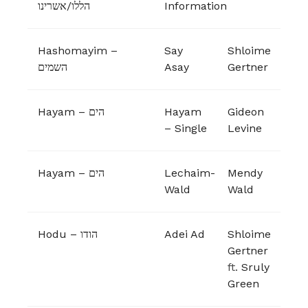
הללו/אשרינו
Information
Hashomayim –
Say
Shloime
השמים
Asay
Gertner
Hayam – הים
Hayam
Gideon
– Single
Levine
Hayam – הים
Lechaim-
Mendy
Wald
Wald
Hodu – הודו
Adei Ad
Shloime
Gertner
ft.
Sruly
Green