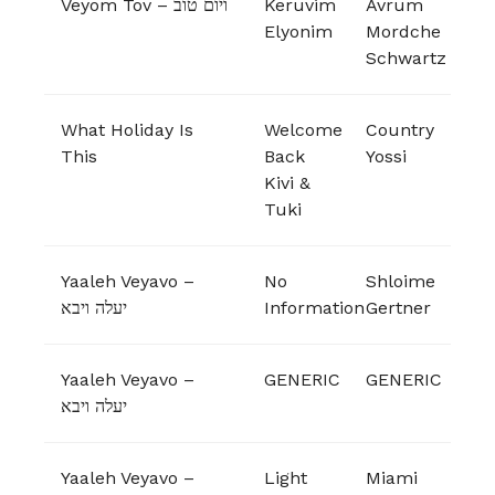
Veyom Tov – ויום טוב
Keruvim
Avrum
Elyonim
Mordche
Schwartz
What Holiday Is
Welcome
Country
This
Back
Yossi
Kivi &
Tuki
Yaaleh Veyavo –
No
Shloime
יעלה ויבא
Information
Gertner
Yaaleh Veyavo –
GENERIC
GENERIC
יעלה ויבא
Yaaleh Veyavo –
Light
Miami