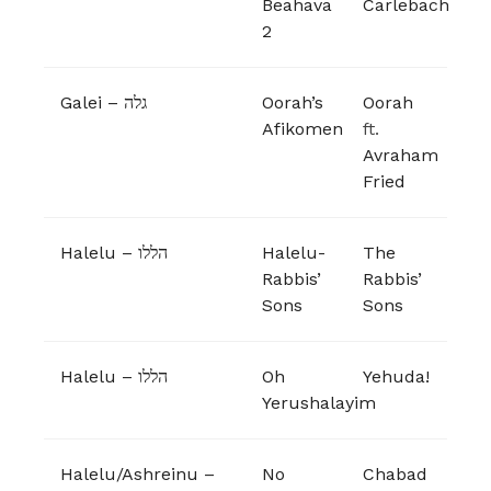
Beahava
Carlebach
2
Galei – גלה
Oorah’s
Oorah
Afikomen
ft.
Avraham
Fried
Halelu – הללו
Halelu-
The
Rabbis’
Rabbis’
Sons
Sons
Halelu – הללו
Oh
Yehuda!
Yerushalayim
Halelu/Ashreinu –
No
Chabad