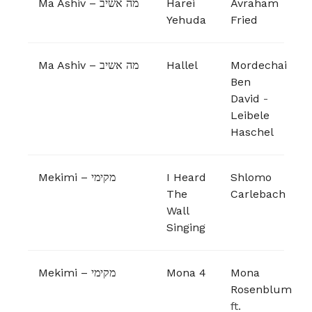
Ma Ashiv – מה אשיב
Harei
Avraham
Yehuda
Fried
Ma Ashiv – מה אשיב
Hallel
Mordechai
Ben
David
-
Leibele
Haschel
Mekimi – מקימי
I Heard
Shlomo
The
Carlebach
Wall
Singing
Mekimi – מקימי
Mona 4
Mona
Rosenblum
ft.