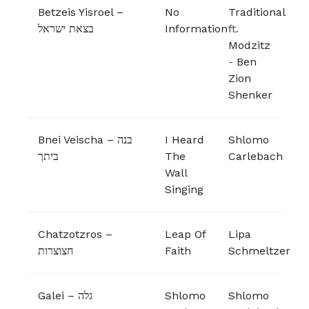
Betzeis Yisroel –
No
Traditional
בצאת ישראל
Information
ft.
Modzitz
-
Ben
Zion
Shenker
Bnei Veischa – בנה
I Heard
Shlomo
ביתך
The
Carlebach
Wall
Singing
Chatzotzros –
Leap Of
Lipa
חצוצרות
Faith
Schmeltzer
Galei – גלה
Shlomo
Shlomo