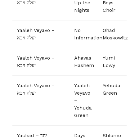
יעלה ויבא
Up the
Boys
Nights
Choir
Yaaleh Veyavo –
No
Ohad
יעלה ויבא
Information
Moskowitz
Yaaleh Veyavo –
Ahavas
Yumi
יעלה ויבא
Hashem
Lowy
Yaaleh Veyavo –
Yaaleh
Yehuda
יעלה ויבא
Veyavo
Green
–
Yehuda
Green
Yachad – יחד
Days
Shlomo