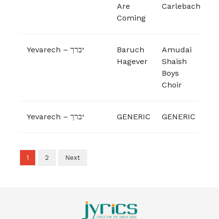
Are
Carlebach
Coming
Yevarech – יברך
Baruch
Amudai
Hagever
Shaish
Boys
Choir
Yevarech – יברך
GENERIC
GENERIC
1
2
Next