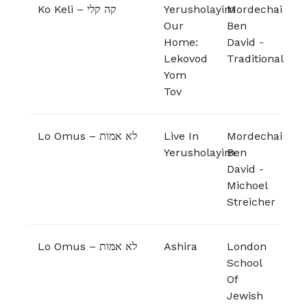
Ko Keli – קה קלי
Yerusholayim
Mordechai
Our
Ben
Home:
David
-
Lekovod
Traditional
Yom
Tov
Lo Omus – לא אמות
Live In
Mordechai
Yerusholayim
Ben
David
-
Michoel
Streicher
Lo Omus – לא אמות
Ashira
London
School
Of
Jewish