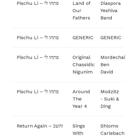
Pischu Li – פתחו לי
Land of
Diaspora
Our
Yeshiva
Fathers
Band
Pischu Li – פתחו לי
GENERIC
GENERIC
Pischu Li – פתחו לי
Original
Mordechai
Chassidic
Ben
Nigunim
David
Pischu Li – פתחו לי
Around
Modzitz
The
-
Suki &
Year 4
Ding
Return Again – והשב
Sings
Shlomo
With
Carlebach