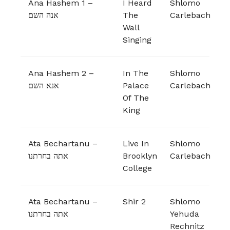
Ana Hashem 1 –
I Heard
Shlomo
אנה השם
The
Carlebach
Wall
Singing
Ana Hashem 2 –
In The
Shlomo
אנא השם
Palace
Carlebach
Of The
King
Ata Bechartanu –
Live In
Shlomo
אתה בחרתנו
Brooklyn
Carlebach
College
Ata Bechartanu –
Shir 2
Shlomo
אתה בחרתנו
Yehuda
Rechnitz