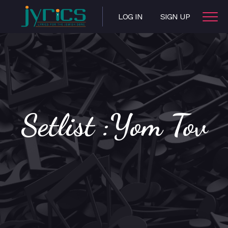
LOG IN
SIGN UP
Setlist :Yom Tov