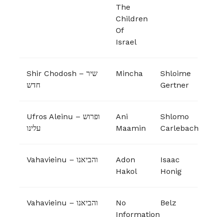
The
Children
Of
Israel
Shir Chodosh – שיר
Mincha
Shloime
חדש
Gertner
Ufros Aleinu – ופרוש
Ani
Shlomo
עלינו
Maamin
Carlebach
Vahavieinu – והביאנו
Adon
Isaac
Hakol
Honig
Vahavieinu – והביאנו
No
Belz
Information