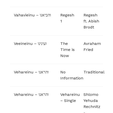
Vahavieinu – והביאנו
Regesh
Regesh
1
ft.
Abish
Brodt
Veeineinu – ועינינו
The
Avraham
Time is
Fried
Now
Vehareinu – והראנו
No
Traditional
Information
Vehareinu – והראנו
Vehareinu
Shlomo
– Single
Yehuda
Rechnitz
-