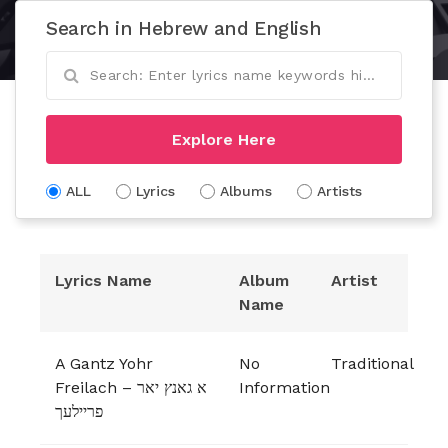
Search in Hebrew and English
Explore Here
ALL
Lyrics
Albums
Artists
Lyrics Name
Album
Artist
Name
A Gantz Yohr
No
Traditional
Freilach – א גאנץ יאר
Information
פריילעך