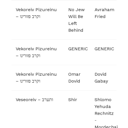
Vekoreiv Pizureinu
No Jew
Avraham
– וקרב פזורינו
Will Be
Fried
Left
Behind
Vekoreiv Pizureinu
GENERIC
GENERIC
– וקרב פזורינו
Vekoreiv Pizureinu
Omar
Dovid
– וקרב פזורינו
Dovid
Gabay
Veseoreiv – ותערב
Shir
Shlomo
Yehuda
Rechnitz
-
Mordechai