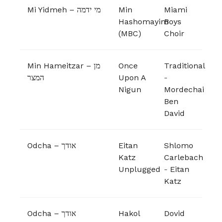
Mi Yidmeh – מי ידמה
Min
Miami
Hashomayim
Boys
(MBC)
Choir
Min Hameitzar – מן
Once
Traditional
המצר
Upon A
-
Nigun
Mordechai
Ben
David
Odcha – אודך
Eitan
Shlomo
Katz
Carlebach
Unplugged
-
Eitan
Katz
Odcha – אודך
Hakol
Dovid