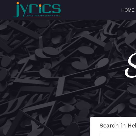
HOME
S
Search in He