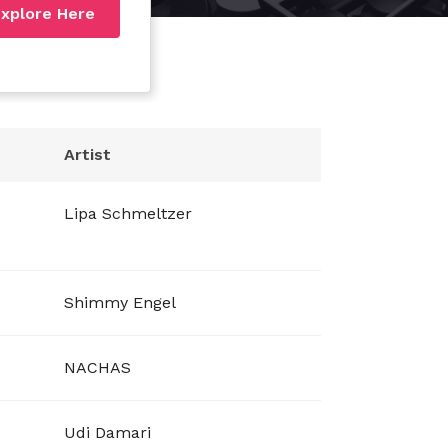
xplore Here
Artist
e
Lipa Schmeltzer
Shimmy Engel
NACHAS
Udi Damari