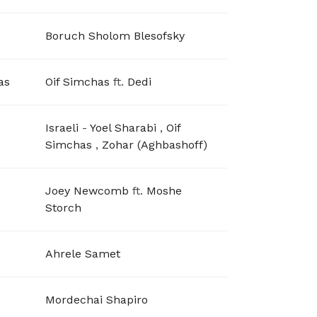
Boruch Sholom Blesofsky
as
Oif Simchas
ft.
Dedi
Israeli
-
Yoel Sharabi
,
Oif
Simchas
,
Zohar (Aghbashoff)
Joey Newcomb
ft.
Moshe
Storch
Ahrele Samet
Mordechai Shapiro