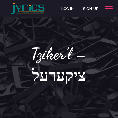
LOG IN
SIGN UP
Tziker’l –
ציקערעל