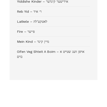
Yiddishe Kinder – אידישער קינדער
Reb Yid – ר׳ איד
Latkele – לאטקע’לה
Fire – פייער
Mein Kind – מיין קינד
Oifen Veg Shteit A Boim – אױפן װעג שטײט א
בױם