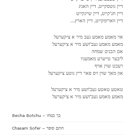
דיין גוטסקייט, דיין האניג
דיין חנ’קייט, דיין שיינקייט
…דיין ווארימקייט, דיין הארץ
אוי מאמע מאמע געב מיר א ציקערעל
מאמע מאמע געב’זשע מיר א ציקערעל
אם הבנים שמחה
ליבער טייערע מאמעניו
רעכט שוין אויף
און מאך שוין זיס פאר דיין גוטע ציקערעל
טאטע טאטע געב’זשע מיר א ציקערעל
מאמע מאמע געב’זשע מיר א ציקערעל
Becha Botchu – בך בטחו
Chasam Sofer – חתם סופר