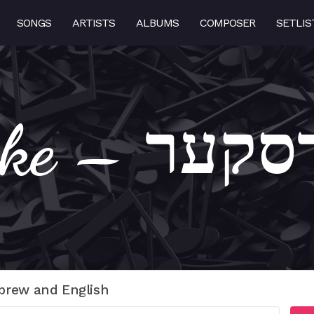
SONGS
ARTISTS
ALBUMS
COMPOSER
SETLIS
שעווארסקער
brew and English