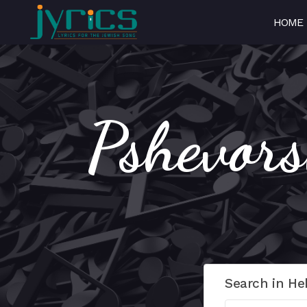
HOME
Search in He