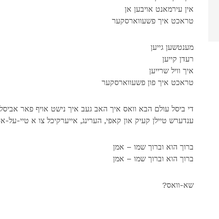
אין עירמאנט אויבען אן
טראכט איך פשעווארסקער
מענטשען גייען
רעדן קייען
איך וויל שרייען
טראכט איך פון פשעווארסקער
די ביסל עולם הבא וואס איך האב געב איך נישט אויף פאר אביסל
ענדערש טיילן קעיק און קאפי, הערינג, אייערקיכל צו א טיי-על-אי
ברוך הוא וברוך שמו – אמן
ברוך הוא וברוך שמו – אמן
?שא-וואס