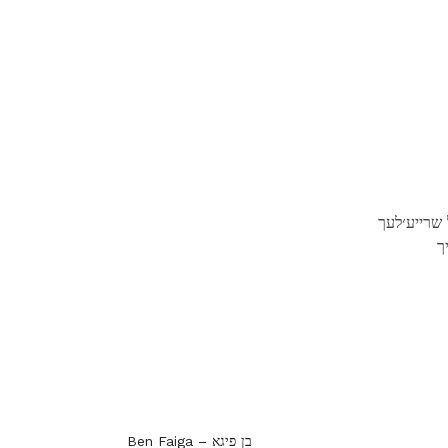
 שרייע׳לעך
ך
Ben Faiga – בן פיגא