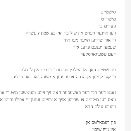
ס׳שטייט
מ׳שרייט
גוערים בו
ווען איינער רעדט אין שול ביי הוי-כע שמונה עשרה
ווי אזוי שרייען הויעך מעג איך
שעמען יענעם פרעג איך
דעם פשעווארסקער
עס שטייט דאך אז המלבין פני חברו ברבים אין לו חלק
ווי קען קומען אן הלכה אפפרעגען א משנה גאר גאר הייליג
זאגט דער רבי דער באשעפער האט זיך זיינע מענטשען מיט די אוי
וואס ווען ס׳קומט צו שרייען אויף א צווייטן זענען זיי אפילו גרייט או
זייערע עולם הבא
פון דעמאלטס אן
אין מיין שיכון