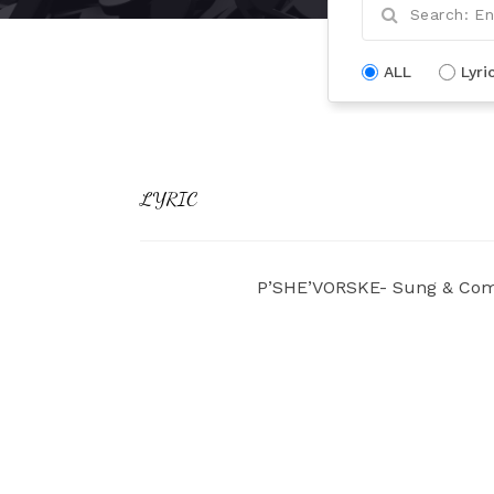
ALL
Lyri
LYRIC
P’SHE’VORSKE- Sung & Comp