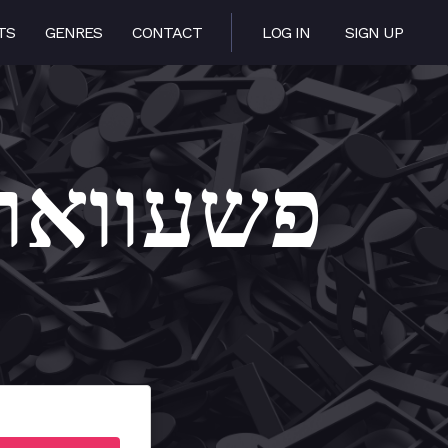
TS
GENRES
CONTACT
LOG IN
SIGN UP
Pshevorske – פ