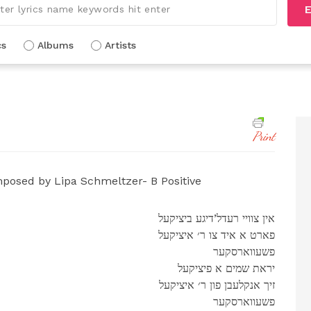
E
cs
Albums
Artists
Print
osed by Lipa Schmeltzer- B Positive
אין צוויי רעדל’דיגע ביציקעל
פארט א איד צו ר׳ איציקעל
פשעווארסקער
יראת שמים א פיציקעל
זיך אנקלעבן פון ר׳ איציקעל
פשעווארסקער