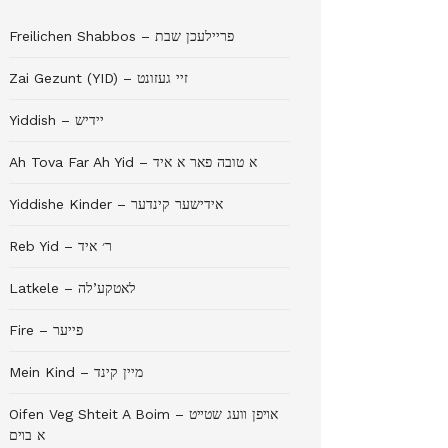
Freilichen Shabbos – פריילעכן שבת
Zai Gezunt (YID) – זיי געזונט
Yiddish – יידיש
Ah Tova Far Ah Yid – א טובה פאר א איד
Yiddishe Kinder – אידישער קינדער
Reb Yid – ר׳ איד
Latkele – לאטקע’לה
Fire – פייער
Mein Kind – מיין קינד
Oifen Veg Shteit A Boim – אױפן װעג שטײט
א בױם