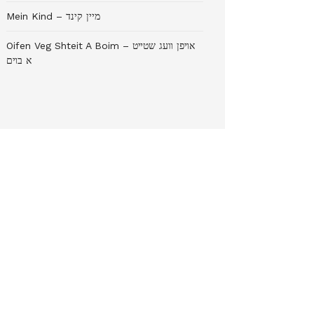
Mein Kind – מיין קינד
Oifen Veg Shteit A Boim – אױפן װעג שטײט
א בױם