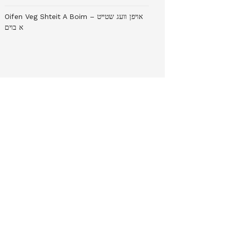
Oifen Veg Shteit A Boim – אױפן װעג שטײט
א בױם