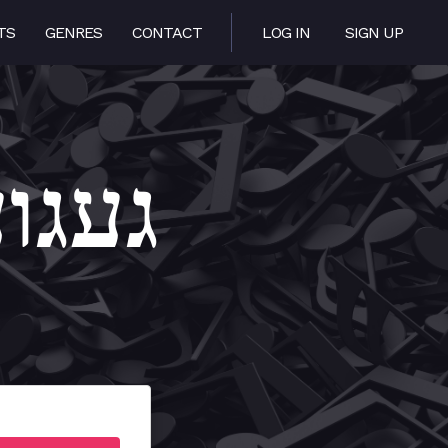
TS
GENRES
CONTACT
LOG IN
SIGN UP
Yearning –