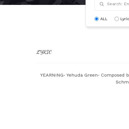
ALL
Lyri
LYRIC
YEARNING- Yehuda Green- Composed by 
Schme