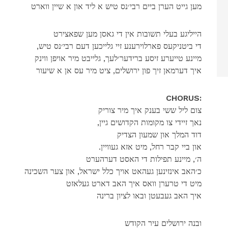
מען גייט הערן ביים רבי׳נס טיש א ליד און א שיין ווארט
הייליגע בעלי תשובות אין די גאסן מען שפאצירט
,די ביטניקעס פארלוירענע זיי גלייכען דעם רבי׳נס טיש
מיינע טייערע זיסע ברידער׳לעך, גלייבט מיר אויפן ווינק
איך דערמאן זיך פון ירושלים, ציט מיר עס אן א שיעור
CHORUS:
צום ליל ששי בענק איך מיר צוריק
,נאך זיידי צו מקומות הקדושים גיין
דוד המלך און שמעון הצדיק
.און ביי קבר רחל, מיט אזא געוויין
ה׳, מיינע תפילות די האסט דערהערט
כ׳האב אינזינען געהאט אויך כלל ישראל, און צער השכינה
מיט די טרערן וואס איך האב דארט געלאזט
איך האב געבעטן ובאו לציון ברינה
ובנה ירושלים עיר הקודש