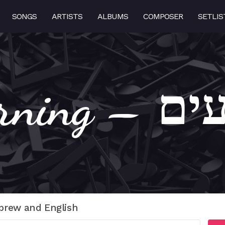
SONGS
ARTISTS
ALBUMS
COMPOSER
SETLIS
 געגועים
brew and English