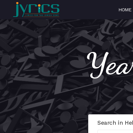
HOME
Search in He