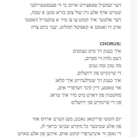
דער שמש׳ל שפאצירט ארום בי די פענסטער׳לעך
,שטייט אויף אלע גיין שול צום בורא טוען א שבח
דער אלטער איד קומט צו צו מיר א צוקער׳ל האסטו
אויב דו זאגסט א קאפיטל תהלים, יענך ביום צרה
CHORUS:
איך בענק זיך מיט געגועים
,דעם גלות זיי מסיים
מה טוב ומה נעים
.די שיינקייט פון ירושלים
איך בענק זיך שטילעהייט איך קלאג
,אוי טאטע, דיין קינד דערפריי אים
מחשבות פון דארט מיט מיר איך טראג
פון די שיינקייט פון ירושלים
יום הששי פרייטאג נאכט, מען הערט ארויס אזוי
,פון אלע שטיבער כל מקדש שביעי כראוי לו
די גאסן ווי אינדערפרי קוקט אויס, אידען פון אלע סארט