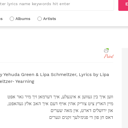
E
cs
Albums
Artists
Print
Yehuda Green & Lipa Schmeltzer, Lyrics by Lipa
ltzer- Yearning
ווען איך בין געווען א אינגעלע, איך דערמאן זיך מיר גאר אפט
,מיין הארץ ציט צוריק אהין אויף דעם איך האב אלץ געהאפט
און ירושלים דארט, אין מאה שערים
דאס חן פון די פנימ׳לעך זקנים ונערים