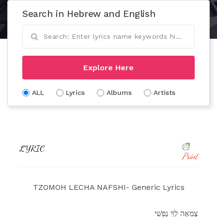
Search in Hebrew and English
Explore Here
ALL
Lyrics
Albums
Artists
LYRIC
Print
TZOMOH LECHA NAFSHI- Generic Lyrics
צָמְאָה לְךָ נַפְשִׁי