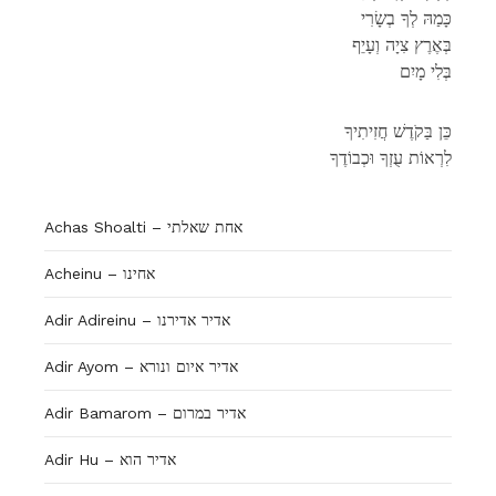
כָּמַהּ לְךָ בְשָׂרִי
בְּאֶרֶץ צִיָה וְעָיֵף
בְּלִי מָיִם
כֵּן בַּקֹדֶשׁ חֲזִיתִיךָ
לִרְאוֹת עֻזְךָ וּכְבוֹדֶךָ
Achas Shoalti – אחת שאלתי
Acheinu – אחינו
Adir Adireinu – אדיר אדירנו
Adir Ayom – אדיר איום ונורא
Adir Bamarom – אדיר במרום
Adir Hu – אדיר הוא