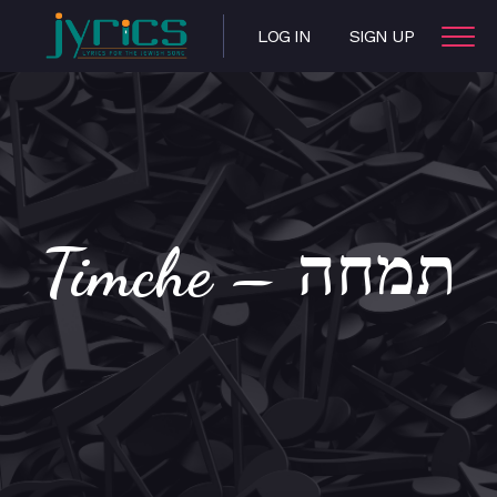
LOG IN
SIGN UP
Timche – תמחה