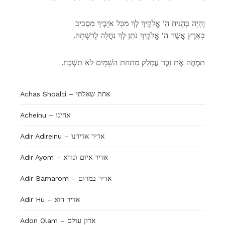
וְהָיָה בְּהָנִיחַ הַ’ אֱלֹקֶיךָ לְךָ מִכָּל אֹיְבֶיךָ מִסָבִיב
.בָּאָרֶץ אֲשֶׁר הַ’ אֱלֹקֶיךָ נֹתֵן לְךָ נַחֲלָה לְרִשְׁתָּהּ
.תִּמְחֶה אֶת זֵכֶר עֲמָלֵק מִתַּחַת הַשָׁמָיִם לֹא תִּשְׁכָּח
Achas Shoalti – אחת שאלתי
Acheinu – אחינו
Adir Adireinu – אדיר אדירנו
Adir Ayom – אדיר איום ונורא
Adir Bamarom – אדיר במרום
Adir Hu – אדיר הוא
Adon Olam – אדון עולם