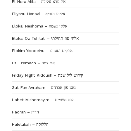
El Nora Alila – אל נורא עלילה
Eliyahu Hanavi – אליהו הנביא
Elokai Neshoma – אלקי נשמה
Elokai Oz Tehilati – אלהי עוז תהילתי
Elokim Yisodeinu – אלקים יסעדנו
Es Tzemach – את צמח
Friday Night Kiddush – קידוש ליל שבת
Gut Fun Avraham – גאט פון אברהם
Habet Mishomayim – הבט משמים
Hadran – הדרן
Halelukah – הללוקה