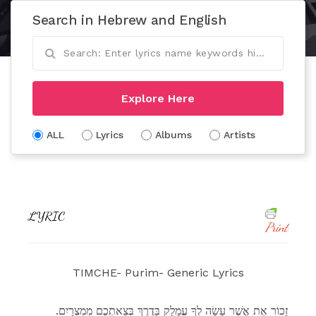
Search in Hebrew and English
Explore Here
ALL
Lyrics
Albums
Artists
LYRIC
Print
TIMCHE- Purim- Generic Lyrics
.זָכוֹר אֵת אֲשֶׁר עָשָׂה לְךָ עֲמָלֵק בַּדֶרֶךְ בְּצֵאתְכֶם מִמִצְרָיִם