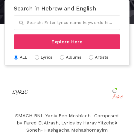
Search in Hebrew and English
Explore Here
ALL
Lyrics
Albums
Artists
LYRIC
Print
SMACH BNI- Yaniv Ben Moshiach- Composed
by Fared El Atrash, Lyrics by Harav Yitzchok
Soneh- Hashgacha Mehashomayim