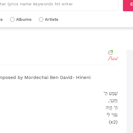
E
cs
Albums
Artists
Print
osed by Mordechai Ben David- Hineni
‘שְׁמַע הַ
,וְחָנֵנִי
הַ’ הֱ‍יֵה
עֹזֵר לִי
(x2)