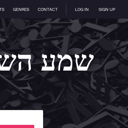
TS
GENRES
CONTACT
LOG IN
SIGN UP
a Hashem – שמע השם