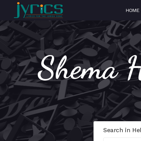
HOME
Search in He