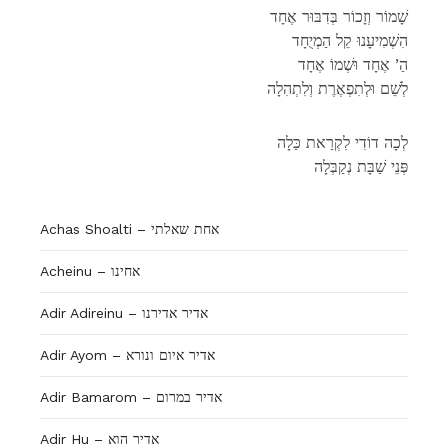
שָׁמוֹר וְזָכוֹר בְּדִבּוּר אֶחָד
הִשְׁמִיעָנוּ קֵל הַמְיֻחָד
הַ’ אֶחָד וּשְׁמוֹ אֶחָד
לְשֵׁם וּלְתִפְאֶרֶת וְלִתְהִלָה
לְכָה דוֹדִי לִקְרַאת כַּלָה
פְּנֵי שַׁבָּת נְקַבְּלָה
Achas Shoalti – אחת שאלתי
Acheinu – אחינו
Adir Adireinu – אדיר אדירנו
Adir Ayom – אדיר איום ונורא
Adir Bamarom – אדיר במרום
Adir Hu – אדיר הוא