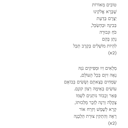
טוֹבִים מְאוֹרוֹת
שֶׁבָּרָא אֱלֹקֵינוּ
יְצָרָם בְּדַעַת
,בְּבִינָה וּבְהַשְׂכֵּל
כֹּחַ וּגְבוּרָה
נָתַן בָּהֶם
לִהְיוֹת מוֹשְׁלִים בְּקֶרֶב תֵּבֵל
(x2)
מְלֵאִים זִיו וּמְפִיקִים נֹגַהּ
,נָאֶה זִיוָם בְּכָל הָעוֹלָם
שְׂמֵחִים בְּצֵאתָם וְשָׂשִׂים בְּבוֹאָם
.עוֹשִׂים בְּאֵימָה רְצוֹן קוֹנָם
פְּאֵר וְכָבוֹד נוֹתְנִים לִשְׁמוֹ
,צָהֳלָה וְרִנָה לְזֵכֶר מַלְכוּתוֹ
קָרָא לַשֶׁמֶשׁ וַיִזְרַח אוֹר
רָאָה וְהִתְקִין צוּרַת הַלְבָנָה
(x2)