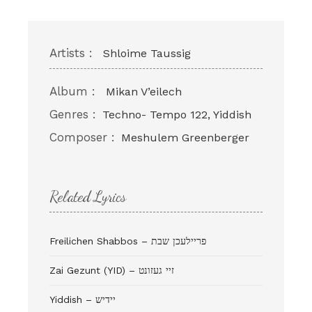
Artists :
Shloime Taussig
Album :
Mikan V’eilech
Genres :
Techno- Tempo 122, Yiddish
Composer :
Meshulem Greenberger
Related Lyrics
Freilichen Shabbos – פריילעכן שבת
Zai Gezunt (YID) – זיי געזונט
Yiddish – יידיש