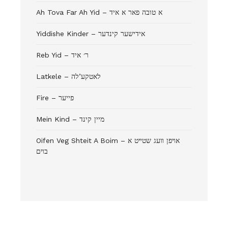
Ah Tova Far Ah Yid – א טובה פאר א איד
Yiddishe Kinder – אידישער קינדער
Reb Yid – ר׳ איד
Latkele – לאטקע’לה
Fire – פייער
Mein Kind – מיין קינד
Oifen Veg Shteit A Boim – אױפן װעג שטײט א
בױם