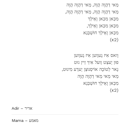
מַאי דַהֲוָה הֲוָה, מַאי דַהֲוָה הֲוָה
,מַאי דַהֲוָה הֲוָה, מַאי דַהֲוָה הֲוָה
מִכַּאן מִכַּאן וָאֵילֵךְ
,מִכַּאן מִכַּאן וָאֵילֵךְ
מִכַּאן וָאֵילֵךְ חוּשְׁבְּנֵא
(x2)
וָואס אִיז גֶעוֶוען אִיז גֶעוֶוען
פוּן יֶעצְט וֶועל אִיךְ זַיין גוּט
,נָאר לְטוֹבָה אוֹיסְנוּצְן יֶעדֶע מִינוּט
מַאי מַאי מַאי דַהֲוָה הֲוָה
מִכַּאן וָאֵילֵךְ חוּשְׁבְּנֵא
(x2)
Adir – אדיר
Mama – מאמע