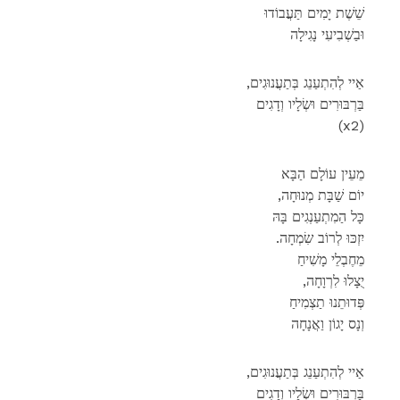
שֵׁשֶׁת יָמִים תַּעֲבוֹדוּ
וּבַשְׁבִיעִי נָגִילָה
,אַיי לְהִתְעַנֵג בְּתַעֲנוּגִים
בַּרְבּוּרִים וּשְׂלָיו וְדָגִים
(x2)
מֵעֵין עוֹלָם הַבָּא
,יוֹם שַׁבָּת מְנוּחָה
כָּל הַמִתְעַנְגִים בָּהּ
.יִזְכּוּ לְרוֹב שִׂמְחָה
מֵחֶבְלֵי מָשִׁיחַ
,יֻצָלוּ לִרְוָחָה
פְּדוּתֵנוּ תַצְמִיחַ
וְנָס יָגוֹן וַאֲנָחָה
,אַיי לְהִתְעַנֵג בְּתַעֲנוּגִים
בַּרְבּוּרִים וּשְׂלָיו וְדָגִים