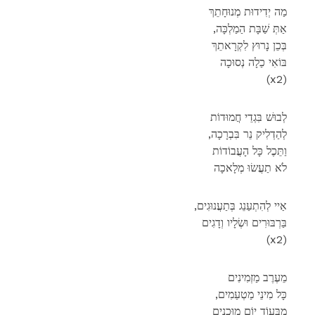
מַה יְדִידוּת מְנוּחָתֵךְ
,אַתְּ שַׁבָּת הַמַלְכָּה
בְּכֵן נָרוּץ לִקְרָאתֵךְ
בּוֹאִי כַלָה נְסוּכָה
(x2)
לְבוּשׁ בִּגְדֵי חֲמוּדוֹת
,לְהַדְלִיק נֵר בִּבְרָכָה
וַתֵּכֶל כָּל הָעֲבוֹדוֹת
לֹא תַעֲשׂוּ מְלָאכָה
,אַיי לְהִתְעַנֵג בְּתַעֲנוּגִים
בַּרְבּוּרִים וּשְׂלָיו וְדָגִים
(x2)
מֵעֶרֶב מַזְמִינִים
,כָּל מִינֵי מַטְעַמִים
מִבְּעוֹד יוֹם מוּכָנִים