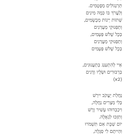
.תַּרְנְגוֹלִים מְפֻטָמִים
וְלַעֲרֹךְ בּוֹ כַּמָה מִינִים
,שְׁתוֹת יֵינוֹת מְבֻשָׂמִים
וְתַפְנוּקֵי מַעֲדַנִים
,בְּכָל שָׁלשׁ פְּעָמִים
וְתַפְנוּקֵי מַעֲדַנִים
בְּכָל שָׁלשׁ פְּעָמִים
,אַיי לְהִתְעַנֵג בְּתַעֲנוּגִים
בַּרְבּוּרִים וּשְׂלָיו וְדָגִים
(x2)
נַחֲלַת יַעֲקֹב יִירַשׁ
,בְּלִי מְצָרִים נַחֲלָה
וִיכַבְּדוּהוּ עָשִׁיר וָרָשׁ
.וְתִזְכּוּ לִגְאֻלָה
יוֹם שַׁבָּת אִם תִּשְׁמֹרוּ
,וִהְיִיתֶם לִי סְגֻלָה