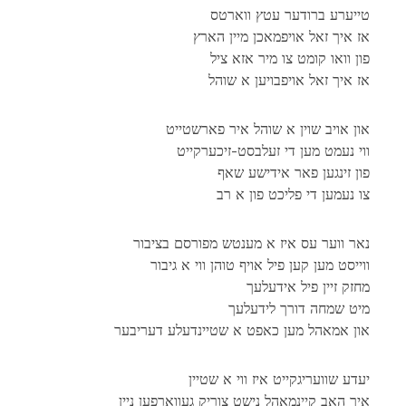
טייערע ברודער עטץ ווארטס
אז איך זאל אויפמאכן מיין הארץ
פון וואו קומט צו מיר אזא ציל
אז איך זאל אויפבויען א שוהל
און אויב שוין א שוהל איר פארשטייט
ווי נעמט מען די זעלבסט-זיכערקייט
פון זינגען פאר אידישע שאף
צו נעמען די פליכט פון א רב
נאר ווער עס איז א מענטש מפורסם בציבור
ווייסט מען קען פיל אויף טוהן ווי א גיבור
מחזק זיין פיל אידעלעך
מיט שמחה דורך לידעלעך
און אמאהל מען כאפט א שטיינדעלע דעריבער
יעדע שוועריגקייט איז ווי א שטיין
איך האב קיינמאהל נישט צוריק געווארפען ניין