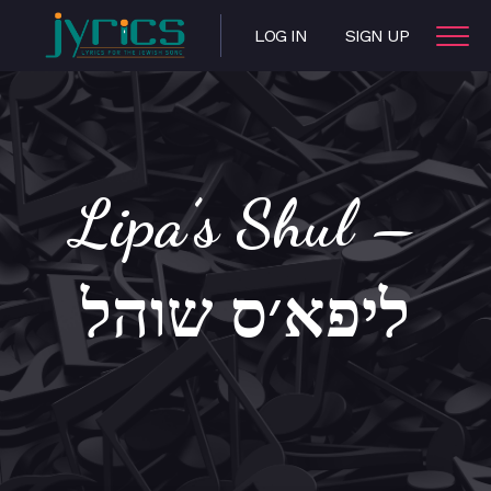
LOG IN
SIGN UP
Lipa’s Shul –
ליפא׳ס שוהל