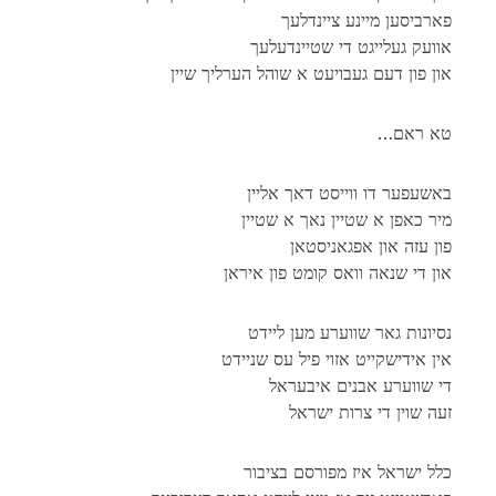
פארביסען מיינע ציינדלעך
אוועק געלייגט די שטיינדעלעך
און פון דעם געבויעט א שוהל הערליך שיין
…טא ראם
באשעפער דו ווייסט דאך אליין
מיר כאפן א שטיין נאך א שטיין
פון עזה און אפגאניסטאן
און די שנאה וואס קומט פון איראן
נסיונות גאר שווערע מען ליידט
אין אידישקייט אזוי פיל עס שניידט
די שווערע אבנים איבעראל
זעה שוין די צרות ישראל
כלל ישראל איז מפורסם בציבור