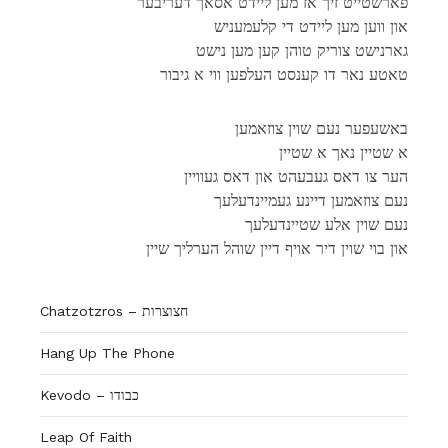
פארשטייט זיך אז מען ליידט אסאך דעריבער
און ווען מען ליידט די קלעמעניש
גארנישט צוריק טוהן קען מען נישט
טאטע נאר דו קענסט העלפען ווי א גיבור
באשעפער נעם שוין צוזאמען
א שטיין נאך א שטיין
הער צו דאס געבעהט און דאס געוויין
נעם צוזאמען דיינע געמיינדעלעך
נעם שוין אלע שטיינדעלעך
און בוי שוין דיר אויף דיין שוהל הערליך שיין
Chatzotzros – חצוצרות
Hang Up The Phone
Kevodo – כבודו
Leap Of Faith