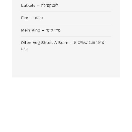
Latkele – לאטקע’לה
Fire – פייער
Mein Kind – מיין קינד
Oifen Veg Shteit A Boim – אױפן װעג שטײט א
בױם