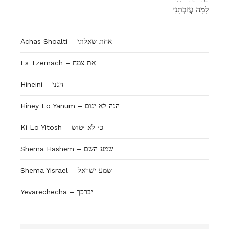
לָמָה עֲזַבְתָּנִי
Achas Shoalti – אחת שאלתי
Es Tzemach – את צמח
Hineini – הנני
Hiney Lo Yanum – הנה לא ינום
Ki Lo Yitosh – כי לא יטוש
Shema Hashem – שמע השם
Shema Yisrael – שמע ישראל
Yevarechecha – יברכך