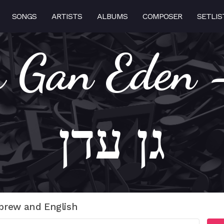
SONGS
ARTISTS
ALBUMS
COMPOSER
SETLIS
m Yesh Gan E
גן עדן
brew and English