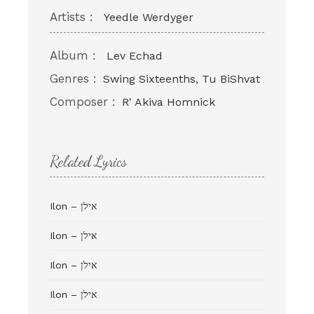
Artists :
Yeedle Werdyger
Album :
Lev Echad
Genres :
Swing Sixteenths, Tu BiShvat
Composer :
R' Akiva Homnick
Related Lyrics
Ilon – אילן
Ilon – אילן
Ilon – אילן
Ilon – אילן