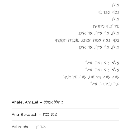
אִילָן
בַּמֶּה אֲבָרֶכְךָ
אִילָן
פֵּירוֹתֶיךָ מְתוּקִין
,אִילָן, אוֹי אִילָן, אוֹי אִילָן
צִלְּךָ, נָאֶה אַמַּת הַמַּיִם, עוֹבֶרֶת תַּחְתֶיךָ
אִילָן, אוֹי אִילָן, אוֹי אִילָן
אֶלָא, יְהִי רָצוֹן, אִילָן
,אֶלָא, יְהִי רָצוֹן, אִילָן
שֶׁכָּל שֶׁכָּל נְטִיעוֹת, שֶׁנוֹטְעִין מִמְךָ
יִהְיוּ כְּמוֹתְךָ, אִילָן
Ahalel Amalel – אהלל אמלל
Ana Bekoach – אנא בכח
Ashrecha – אשריך