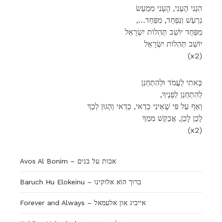
הִנְנִי הֶעָנִי, הֶעָנִי מִמַעַשׂ
,…נִרְעַשׁ וְנִפְחַד, מִפַּחַד
מִפַּחַד יוֹשֵׁב תְּהִלוֹת יִשְׂרָאֵל
יוֹשֵׁב תְּהִלוֹת יִשְׂרָאֵל
(x2)
בָּאתִי לַעֲמֹד וּלְהִתְחַנֵן
,לְהִתְחַנֵן לְפָנֶיךָ
וְאַף עַל פִּי שֶׁאֵינִי כְדַאי, כְדַאי וְהָגוּן לְכַךְ
לָכֵן לָכֵן, אֲבַקֵשׁ מִמְךָ
(x2)
Avos Al Bonim – אבות על בנים
Baruch Hu Elokeinu – ברוך הוא אלוקינו
Forever and Always – אייביג און אלעמאל