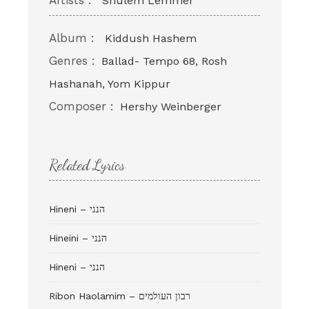
Artists :
Shulem Lemmer
Album :
Kiddush Hashem
Genres :
Ballad- Tempo 68, Rosh
Hashanah, Yom Kippur
Composer :
Hershy Weinberger
Related Lyrics
Hineni – הנני
Hineini – הנני
Hineni – הנני
Ribon Haolamim – רבון העולמים