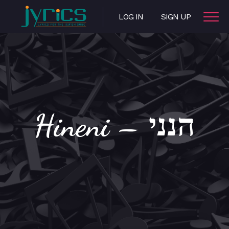
LOG IN
SIGN UP
Hineni – הנני