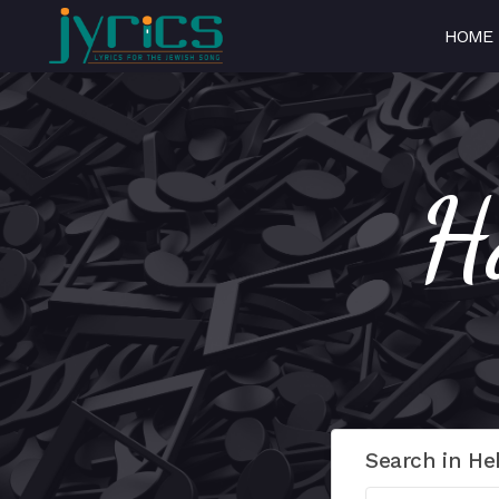
HOME
Search in He