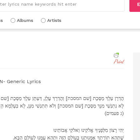
E
cs
Albums
Artists
Print
- Generic Lyrics
.הֲדְרָן עַלָךְ מַסֶּכֶת [שם המסכת] וְהֲדְרָךְ עֲלָן, דַּעְתָּן עַלָךְ מַסֶּכֶת [שם
.לָא נִתֽנַשֵׁי מִנָּךְ מַסֶּכֶת [שם המסכת] וְלֹא תִּתֽנַשִׁי מִנָּן, לָא בְּעָלְמָא הָדֵ
(ג פעמים)
יְהִי רָצוֹן מִלְּפָנֶיךָ אֱלֹקֵינוּ וֵאלֹקֵי אֲבוֹתֵינוּ
.שֶׁתְּהֵא תוֹרָתְךָ אֻמָּנוּתֵנוּ בָּעוֹלָם הַזֶּה וּתְהֵא עִמָּנוּ לָעוֹלָם הַבָּא