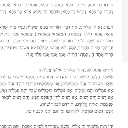
,חַנִינָא בַּר פַּפָּא, רָמִי בַּר פַּפָּא, נַחְמָן בַּר פַּפָּא, אַחַאי בַּר פַּפָּא, אַבָּא בַ
.רַפֽרַם בַּר פַּפָּא, רָכִישׁ בַּר פַּפָּא, סוּרְחָב בַּר פַּפָּא, אָדָא בַּר פָּפָּא, דָּרוּ 
,הַעֲרֶב נָא הַ’ אֱלֹקֵינוּ, אֶת דִּבְרֵי תּוֹרָתְךָ בְּפִינוּ וּפִיפִיּוֹת עַמְּךָ בֵּית יִשְׂרָא
,וְנִהְיֶה אֲנַחְנוּ כּוּלָנוּ וְצֶאֱצָאֵינוּ (וְצֶאֱצָאֵי צֶאֱצָאֵינוּ) וְצֶאֱצָאֵי עַמְּךָ בֵּית יִש
.כּוּלָנוּ יוֹדְעֵי שְׁמֶךָ וְלוֹמְדֵי תּוֹרָתְךָ לִשְׁמָהּ, מֵאֹיְבַי תְּחַכְּמֵנִי מִצְוֹתֶךָ כִּי 
.יְהִי לִבִּי תָמִים בְּחֻקֶּיךָ, לְמַעַן לֹא אֵבוֹשׁ. לְעוֹלָם לֹא אֶשְׁכַּח פִּקּוּדֶיךָ, כִּי
.בָּרוּךְ אַתָּה הַ’, לַמֽדֵנִי חֻקֶּיךָ. אָמֵן אָמֵן אָמֵן סֶלָה וָעֶד
מוֹדִים אֲנַחְנוּ לְּפָנֶיךָ הַ’ אֱלֹקֵינוּ וֵאלֹקֵי אֲבוֹתֵינוּ
.שֶׁשַּׂמְתָּ חֶלְקֵנוּ מִיּוֹשְׁבֵי בֵּית הַמִּדְרָשׁ, וְלֹא שַׂמְתָּ חֶלְקֵנוּ מִיּוֹשְׁבֵי קְרָנוֹת
.שֶׁאָנוּ מַשְׁכִּימִים וְהֵם מַשְׁכִּימִים; אָנוּ מַשְׁכִּימִים לְדִבְרֵי תּוֹרָה וְהֵם מַשְ
.אָנוּ עֲמֵלִים וְהֵם עֲמֵלִים; אָנוּ עֲמֵלִים וּמְקַבְּלִים שָׂכָר וְהֵם עֲמֵלִים וְאֵינָ
.אָנוּ רָצִים וְהֵם רָצִים; אָנוּ רָצִים לְחַיֵּי הָעוֹלָם הַבָּא, וְהֵם רָצִים לִבְאֵר 
,שֶׁנֶּאֱמַר: וְאַתָּה אֱלֹקִים, תּוֹרִדֵם לִבְאֵר שַׁחַת
.אַנְשֵׁי דָמִים וּמִרְמָה, לֹא יֶחֱצוּ יְמֵיהֶם; וַאֲנִי אֶבְטַח בָּךְ
[יְהִי רָצוֹן מִלְּפָנֶיךָ הַ’ אֱלֹקַי, כְּשֵׁם שֶׁעֲזַרֽתַּנִי לְסַיֵים מַסֶּכֶת [שם המסכת