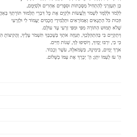
,כֵּן תּֽעַזְרֵנִי לְהַתְחִיל מַסֶּכְתּוֹת וּסֽפָרִים אַחֵרִים וּלְסַיְּמָם
.לִלְמֹד וּלְלַמֵּד לִשְׁמֹר וְלַעֲשׂוֹת וּלְקַיֵּם אֶת כָּל דִּבְרֵי תַלְמוּד תּוֹרָתְךָ בְּאַה
וּזְכוּת כֹּל הַתָנָאִים וְאָמוֹרָאִים וּתַּלְמִידֵי חֲכָמִים יַעֲמוֹד לִי וּלְזַרְעִי
.שֶׁלֹא תָּמוּש הַתּוֹרָה מִפִּי וּמִפִּי זַרְעִי עָד עוֹלָם
,וְיִתְקַיֵים בִּי בְּהִתְהַלֶּכְךָ, תַּנְחֶה אֹתְךָ בְּשָׁכְבְּךָ תִּשְׁמֹר עָלֶיךָ, וַהֲקִיצוֹתָ 
.כִּי בִי, יִרְבּוּ יָמֶיךָ, וְיוֹסִיפוּ לְּךָ, שְׁנוֹת חַיִּים
.אֹרֶךְ יָמִים, בִּימִינָהּ, בִּשְׂמֹאלָהּ, עֹשֶׁר וְכָבוֹד
.הַ’ עֹז לְעַמּוֹ יִתֵּן; הַ’ יְבָרֵךְ אֶת עַמּוֹ בַשָּׁלוֹם