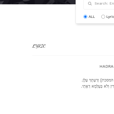
ALL
Lyri
LYRIC
HADRAN
 המסכת] וְדַעְתָּךְ עַלָן
ין וְלֹא בְּעָלְמָא דְאַָתֵי