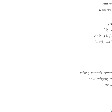
ּר פַּפָּא
בַּר פָּפָּא
ֵל
ְׂרָאֵל
לְעוֹלָם הִיא לִי
 בָם חִיִּיתָנִי
ׁכִּימִים לִדְבָרִים בְּטֵלִים
ם מְקַבְּלִים שָׂכָר
שַׁחַת