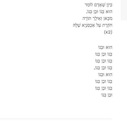
כֵּיוָן שֶׁאָדָם לוֹמֵד
,הוּא בְּנוֹ וּבֶן בְּנוֹ
מִכָּאן וְאֵילָך תּוֹרָה
חוֹזֶרֶת עַל אַכְסַנְיָא שֶׁלָהּ
(x2)
הוּא וּבְּנוֹ
בְּנוֹ וּבֶן בְּנוֹ
בְּנוֹ וּבֶן בְּנוֹ
,בְּנוֹ וּבֶן בְּנוֹ
הוּא וּבְּנוֹ
בְּנוֹ וּבֶן בְּנוֹ
בְּנוֹ וּבֶן בְּנוֹ
וּבֶן בְּנוֹ