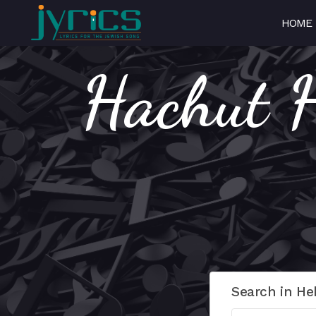
HOME
Hachut Ha
Search in He