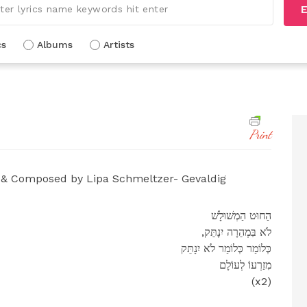
E
cs
Albums
Artists
Print
Composed by Lipa Schmeltzer- Gevaldig
הַחוּט הַמְשׁוּלָשׁ
,לֹא בִּמְהֵרָה יִנָתֵּק
כְּלוֹמַר כְּלוֹמַר לֹא יִנָתֵּק
מִזַרְעוֹ לְעוֹלָם
(x2)