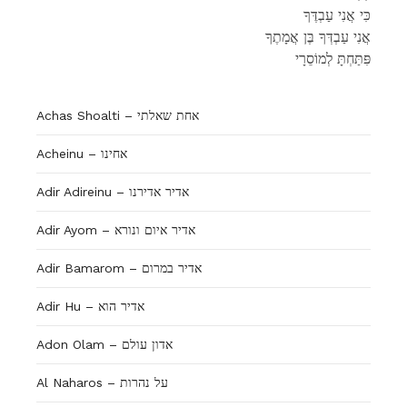
כִּי אֲנִי עַבְדֶּךָ
אֲ‍נִי עַבְדְּךָ בֶּן אֲמָתֶךָ
פִּתַּחְתָּ לְמוֹסֵרָי
Achas Shoalti – אחת שאלתי
Acheinu – אחינו
Adir Adireinu – אדיר אדירנו
Adir Ayom – אדיר איום ונורא
Adir Bamarom – אדיר במרום
Adir Hu – אדיר הוא
Adon Olam – אדון עולם
Al Naharos – על נהרות