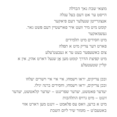
מוצאי שבת נאך הבדלה
הייסט ער אט דעם בעל עגלה
אנצוגרייטן שנעלער דעם פיאקער
.קומט מיט מיר וועט איר פארשטיין דעם פּשט גאר
געשמאקער
מיט חסידים מיט תלמידים
פארט דער צדיק מיט א תפלה
צום באשעפער בעט ער א געבעט’עלע
מיט קפיצת הדרך קומט מען אָן שנעל דארט אהין, אין א
קליין שטעטעלע
ובכן צדיקים, יראו וישמחו, איי איי איי וישרים יעלוזו
.ובכן צדיקים, יראו וישמחו, וחסידים ברנה יגילו
יעדער פאטשט, יעדער שפרינגט – יעדער קלאטשט, יעדער
זינגט – מיט גרויס התלהבות
מיט א ברען, וואס עס פלאמט – זינגט מען דארט אזוי
באטעם’ט – מזמור שיר ליום השבת