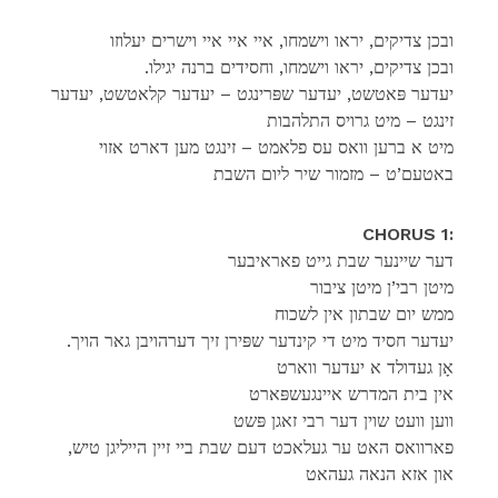
ובכן צדיקים, יראו וישמחו, איי איי איי וישרים יעלוזו
.ובכן צדיקים, יראו וישמחו, וחסידים ברנה יגילו
יעדער פּאטשט, יעדער שפּרינגט – יעדער קלאטשט, יעדער
זינגט – מיט גרויס התלהבות
מיט א ברען וואס עס פלאמט – זינגט מען דארט אזוי
באטעם’ט – מזמור שיר ליום השבת
CHORUS 1:
דער שיינער שבת גייט פאראיבער
מיטן רבי’ן מיטן ציבור
ממש יום שבתון אין לשכוח
.יעדער חסיד מיט די קינדער שפּירן זיך דערהויבן גאר הויך
אָן געדולד א יעדער ווארט
אין בית המדרש איינגעשפּארט
ווען וועט שוין דער רבי זאגן פּשט
פארוואס האט ער געלאכט דעם שבת ביי זיין הייליגן טיש,
און אזא הנאה געהאט