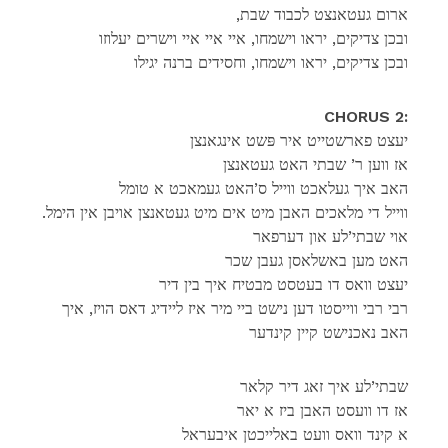
,ארום געטאנצט לכבוד שבת
ובכן צדיקים, יראו וישמחו, איי איי איי וישרים יעלוזו
ובכן צדיקים, יראו וישמחו, וחסידים ברנה יגילו
CHORUS 2:
יעצט פארשטייט איר פּשט אינגאנצן
אז ווען ר’ שבתי האט געטאנצן
האב איך געלאכט ווייל ס’האט געמאכט א טומל
.ווייל די מלאכים האבן מיט אים מיט געטאנצן אויבן אין הימל
אוי שבתי’לע און דערפאר
האט מען באשלאסן געבן שכר
יעצט וואס דו בעטסט מבטיח איך בין דיר
רבי רבי ווייסטו דען נישט ביי מיר איז ליידיג דאס הויז, איך
האב נאכנישט קיין קינדער
שבתי’לע איך זאג דיר קלאר
אז דו וועסט האבן ביז א יאר
א קינד וואס וועט באלייכטן איבעראל