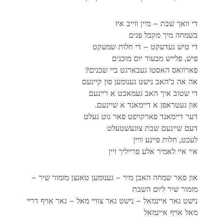
די וואך שבת – מיין ווייב איז
בשמחה מיך מקבל פנים
די טיש געדעקט – די חלות שמעקט
פיש, פלייש מבעוד יום מוכנים
?פארוואס האסטו געבארגט ביי שכנים
אה אה כ’האב נישט גענומען פון קיינעם
די שטוב איך האב געמאכט א ריינעם
.און געטראפן א דיימאנד א שיינעם
דער דיימאנד פארקויפט פאר גוט געלט
דעם שיינעם שבת צוגעשטעלט
לעכט, חלות פיינע וויין
איי איי לאמיר אלע פרייליך זיין
און פאר שמחה האבן מיר – גענומען טאנצן מזמור שיר –
מזמור שיר ליום השבת
נישט נאר איינמאל – נישט נאר צוויי מאל – נאר אויף דריי
מאל אויף איינמאל