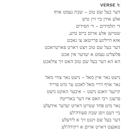
VERSE 1:
דער בעל שם טוב – שבת נעמט אויף
אלע אידן ביי זיין טיש
די תלמידים – די חסידים
,שטייען אלע ארום ביים טיש
אזא הייליגע פרייטאג צו נאכט
דער בעל שם טוב זיצט דארט פארטראכט
פּלוצלינג נעמט א יעדער אין אכט
הא הא דער בעל שם טוב האט זיך צולאכט
נישט נאר איין מאל – נישט נאר צוויי מאל
נאר אויף דריי מאל לאכט ער מיט פרייד
קיינער וואגט נישט – איבער האקט נישט
?פרעגן: רבי וואס איז דער באדייט
נאר מיט פּחד שטייט דארט יעדער אידעלע
ביי דעם זיסן שבת סעודה’לע
דער בעל שם זינגט זיך א לידעלע
טאנצט דארט ארום א רקידה’לע