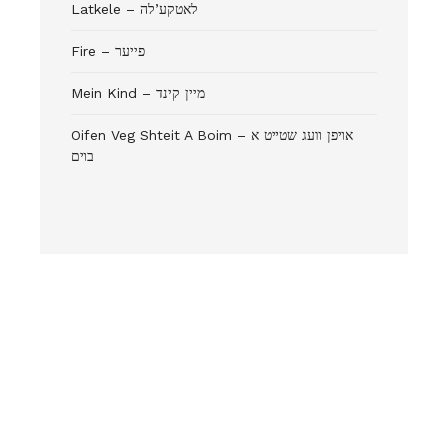
Latkele – לאטקע’לה
Fire – פייער
Mein Kind – מיין קינד
Oifen Veg Shteit A Boim – אױפן װעג שטײט א
בױם