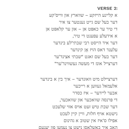
VERSE 2:
א קליינע הייזקע – שווארץ און ווייס’קע
דער בעל שם גייט נענטער צו איר
די טיר ער כאפּט אן – און ער קלאפּט אן
,א אידעלע עפענט די טיר
דער איד הייסט רבי שבתי’לע בינדער
עלענד דאס הויז אָן קינדער
דער בעל שם זאגט “שבתי אצינד’ער
“דערצייל אונז די מעשה געשווינד’ער
דערציילט מיט וואונדער – איך בין א בינדער
אלעמאל געווען א רייכער
אבער ליידער – איז כסדר
,די פּרנסה שוואכער און שוואכער
דער שבת טיש זעט אויס אזוי שלעכט
נישטא אויף חלות, וויין קיין לעכט
אפילו ס’איז אין שטוב א גהינום
האב איך באשלאסן נישט צו נעמען פון יענעם