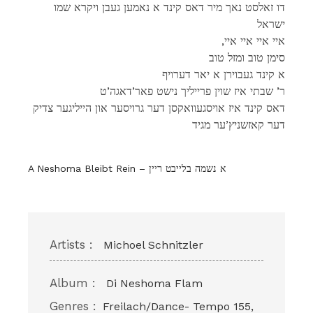
דו זאלסט נאך מיר דאס קינד א נאמען געבן ויקרא שמו
ישראל
,איי איי איי איי
סימן טוב ומזל טוב
א קינד געבוירן א יאר דערויף
ר’ שבתי איז שוין פרייליך נישט פאר’דאגה’ט
דאס קינד איז אויסגעוואקסן דער גרויסער און הייליגער צדיק
דער קאזשניץ’ער מגיד
A Neshoma Bleibt Rein – א נשמה בלייבט ריין
Artists :
Michoel Schnitzler
Album :
Di Neshoma Flam
Genres :
Freilach/Dance- Tempo 155,