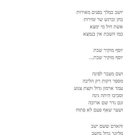
יושב כמלך בפנים מאירות
בחן וברגש שר זמירות
אשת חיל מי ימצא
כמו השבת אין בנמצא
יוסף מוקיר שבת
…יוסף מוקיר שבת
ושם מעבר לפינה
מספר דקות רק הליכה
עמד ארמון גדול וקצת צנוע
וסביבו היתה גינה
וגם גדר שם ארוכה
ושער שאף פעם לא פתוח
והאדם ששם ישב
מליונר גדול נחשב