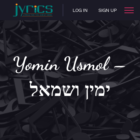
LOG IN
SIGN UP
Yomin Usmol –
ימין ושמאל