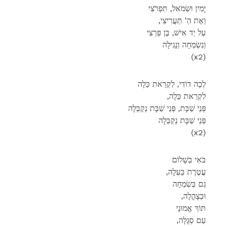
יָמִין וּשְׂמֹאל, תִּפְרֹצִי
,וְאֶת הַ’ תַּעֲרִיצִי
עַל יַד אִישׁ, בֶּן פַּרְצִי
וְנִשְׂמְחָה וְנָגִילָה
(x2)
לְכָה דוֹדִי, לִקְרַאת כַּלָה
,לִקְרַאת כַּלָה
פְּנֵי שַׁבָּת, פְּנֵי שַׁבָּת נְקַבְּלָה
פְּנֵי שַׁבָּת נְקַבְּלָה
(x2)
בֹּאִי בְשָׁלוֹם
,עֲטֶרֶת בַּעְלָהּ
גַם בְּשִׂמְחָה
,וּבְצָהֳלָה
תּוֹךְ אֱמוּנֵי
,עַם סְגֻלָה