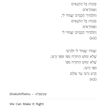
בִּזְכוּת כָּל הַתַּנָאִים
וְאַמוֹרָאִים
,וְתַּלְמִידֵי חֲכָמִים יַעֲמוֹד לִי
בִּזְכוּת כָּל הַתַּנָאִים
וְאַמוֹרָאִים
וְתַּלְמִידֵי חֲכָמִים יַעֲמוֹד לִי
(x2)
יַעֲמוֹד יַעֲמוֹד לִי וּלְזַרְעִי
,שֶׁלֹא יָמוּשׁ הַתּוֹרָה מִפִּי וּמִפִּי זַרְעִי
שֶׁלֹא יָמוּשׁ הַתּוֹרָה מִפִּי
,מִפִּי זַרְעִי
וְזֶרַע זַרְעִי עַד עוֹלָם
(x2)
Shebshifleinu – שבשפלנו
We Can Make It Right