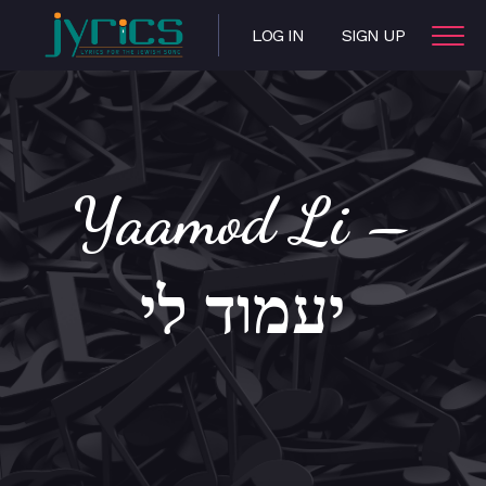
LOG IN
SIGN UP
Yaamod Li –
יעמוד לי