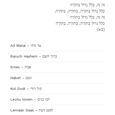
זֶה זֶה, כְּלַל גָדוֹל בַּתּוֹרָה
,כְּלַל גָדוֹל בַּתּוֹרָה, בַּתּוֹרָה, בַּתּוֹרָה
זֶה זֶה, כְּלַל גָדוֹל בַּתּוֹרָה
כְּלַל גָדוֹל בַּתּוֹרָה, בַּתּוֹרָה, בַּתּוֹרָה
(x2)
Ad Matai – עד מתי
Baruch Hashem – ברוך השם
Emes – אמת
Habet – הבט
Kol Dodi – קול דודי
Lechu Vonim – לכו בנים
Lemaan Daas – למען דעת