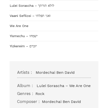
Lulei Sorascha – לולא תורתך
Vaani Sefilosi – ואני תפלתי
We Are One
Yismechu – ישמחו
Yizkereim – יזכרם
Artists :
Mordechai Ben David
Album :
Lulei Sorascha – We Are One
Genres :
Rock
Composer :
Mordechai Ben David