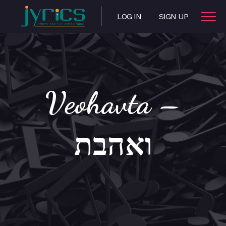
LOG IN
SIGN UP
Veohavta –
ואהבת