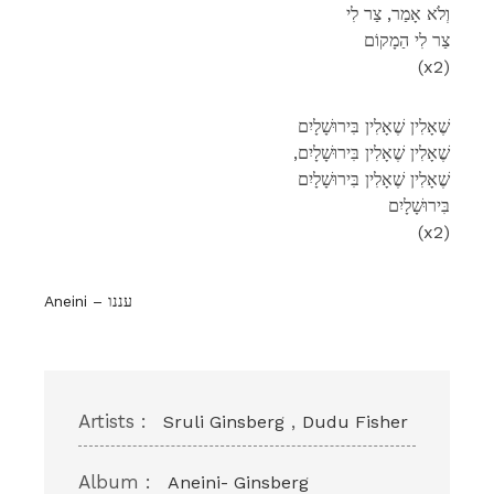
וְלֹא אָמַר, צַר לִי
צַר לִי הַמָקוֹם
(x2)
שֶׁאָלִין שֶׁאָלִין בִּירוּשָׁלָיִם
,שֶׁאָלִין שֶׁאָלִין בִּירוּשָׁלָיִם
שֶׁאָלִין שֶׁאָלִין בִּירוּשָׁלָיִם
בִּירוּשָׁלָיִם
(x2)
Aneini – עננו
Artists :
,
Sruli Ginsberg
Dudu Fisher
Album :
Aneini- Ginsberg