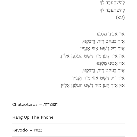
לְהִשְׁתַּעְבֶּד לָךְ
לְהִשְׁתַּעְבֶּד לָךְ
(x2)
אוֹי אָבִינוּ מַלְכֵּנוּ
,אִיךְ בֶּעהט דִיר, וְדַבְּקֵנוּ
אִיךְ וִויל נִישְׁט אַזוֹי אָנְגֵיין
.אוּן אִיךְ קֶען מִיר נִישְׁט הֶעלְפְן אַלֵיין
אוֹי אָבִינוּ מַלְכֵּנוּ
,אִיךְ בֶּעהט דִיר, וְדַבְּקֵנוּ
אִיךְ וִויל נִישְׁט אַזוֹי מִיר אָנְגֵיין
אוּן אִיךְ קֶען מִיר נִישְׁט הֶעלְפְן אַלֵיין
Chatzotzros – חצוצרות
Hang Up The Phone
Kevodo – כבודו