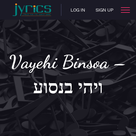
LOG IN
SIGN UP
Vayehi Binsoa –
ויהי בנסוע