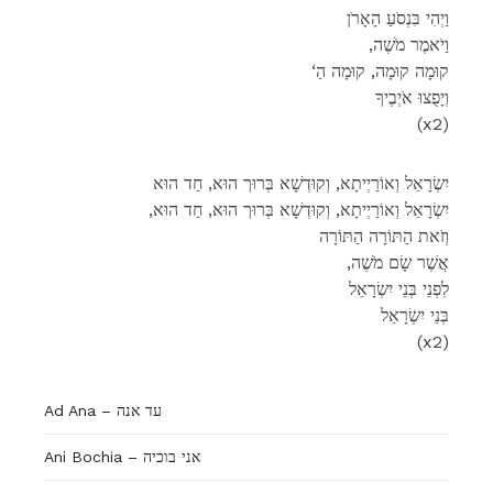
וַיְהִי בִּנְסֹעַ הָאָרֹן
,וַיֹאמֶר מֹשֶׁה
‘קוּמָה קוּמָה, קוּמָה הַ
וְיָפֻצוּ אֹיְבֶיךָ
(x2)
יִשְׂרָאֵל וְאוֹרַיְיתָא, וְקוּדְשָׁא בְּרוּך הוּא, חַד הוּא
,יִשְׂרָאֵל וְאוֹרַיְיתָא, וְקוּדְשָׁא בְּרוּך הוּא, חַד הוּא
וְזֹאת הַתּוֹרָה הַתּוֹרָה
,אֲשֶׁר שָׂם מֹשֶׁה
לִפְנֵי בְּנֵי יִשְׂרָאֵל
בְּנֵי יִשְׂרָאֵל
(x2)
Ad Ana – עד אנה
Ani Bochia – אני בוכיה