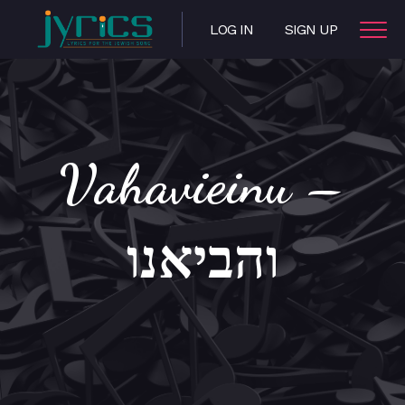
LOG IN
SIGN UP
Vahavieinu –
והביאנו