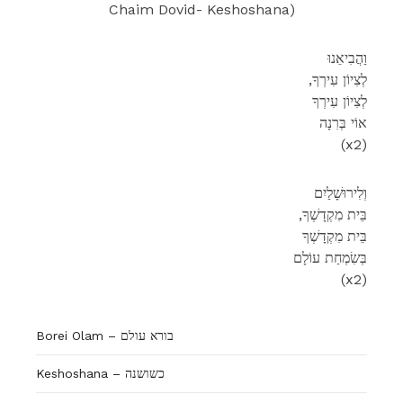
Chaim Dovid- Keshoshana)
וַהֲבִיאֵנוּ
,לְצִיוֹן עִירְךָ
לְצִיוֹן עִירְךָ
אוֹי בְּרִנָה
(x2)
וְלִירוּשָׁלַיִם
,בֵּית מִקְדָשְׁךָ
בֵּית מִקְדָשְׁךָ
בְּשִׂמְחַת עוֹלָם
(x2)
Borei Olam – בורא עולם
Keshoshana – כשושנה