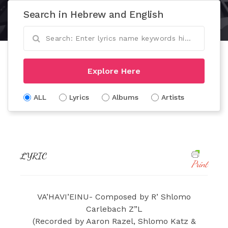
Search in Hebrew and English
Explore Here
ALL
Lyrics
Albums
Artists
LYRIC
Print
VA’HAVI’EINU- Composed by R’ Shlomo
Carlebach Z”L
(Recorded by Aaron Razel, Shlomo Katz &