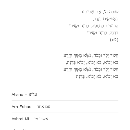
שׁוּבָה הַ’, אֶת שְׁבִיתֵנוּ
,כַּאֲפִיקִים בַּנֶגֶב
הַזֹרְעִים בְּדִמְעָה, בְּרִנָה יִקְצֹרוּ
בְּרִנָה, בְּרִנָה יִקְצֹרוּ
(x2)
הָלוֹךְ יֵלֵךְ וּבָכֹה, נֹשֵׂא מֶשֶׁךְ הַזָרַע
,בֹּא יָבוֹא, בֹּא יָבוֹא, יָבוֹא בְּרִנָה
הָלוֹךְ יֵלֵךְ וּבָכֹה, נֹשֵׂא מֶשֶׁךְ הַזָרַע
בֹּא יָבוֹא, בֹּא יָבוֹא, בְּרִנָה
Aleinu – עלינו
Am Echad – עם אחד
Ashrei Mi – אשרי מי