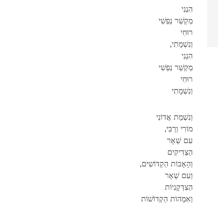
הִנְנִי
מְקַשֵׁר נַפְשִׁי
רוּחִי
,וְנִשְׁמָתִי
הִנְנִי
מְקַשֵׁר נַפְשִׁי
רוּחִי
וְנִשְׁמָתִי
וְנִשְׁמַת אֲדוֹנִי
,מוֹרִי וְרַבִּי
עִם שְׁאָר
הַצַדִיקִים
,וְהָאָבוֹת הַקְדוֹשִים
וְעִם שְׁאָר
הַצִדְקָנִיוֹת
וְאִמָהוֹת הַקְדוֹשׁוֹת