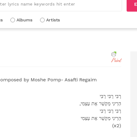
E
cs
Albums
Artists
Print
Composed by Moshe Pomp- Asafti Regaim
רֶבִּי רֶבִּי רֶבִּי
,הַרֵינִי מְקַשֵׁר אֶת עַצְמִי
רֶבִּי רֶבִּי רֶבִּי
הַרֵינִי מְקַשֵׁר אֶת עַצְמִי
(x2)