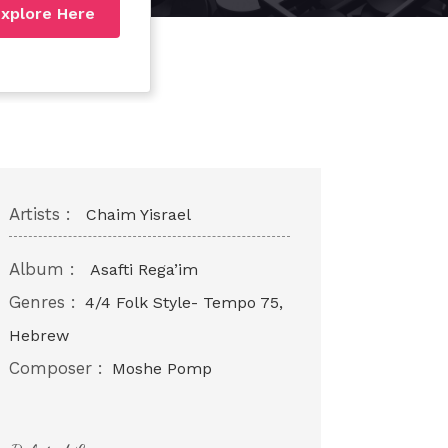
xplore Here
Artists :
Chaim Yisrael
Album :
Asafti Rega’im
Genres :
4/4 Folk Style- Tempo 75,
Hebrew
Composer :
Moshe Pomp