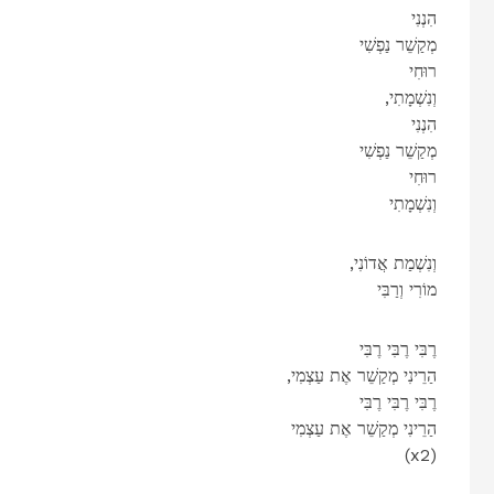
הִנְנִי
מְקַשֵׁר נַפְשִׁי
רוּחִי
,וְנִשְׁמָתִי
הִנְנִי
מְקַשֵׁר נַפְשִׁי
רוּחִי
וְנִשְׁמָתִי
,וְנִשְׁמַת אֲדוֹנִי
מוֹרִי וְרַבִּי
רֶבִּי רֶבִּי רֶבִּי
,הַרֵינִי מְקַשֵׁר אֶת עַצְמִי
רֶבִּי רֶבִּי רֶבִּי
הַרֵינִי מְקַשֵׁר אֶת עַצְמִי
(x2)