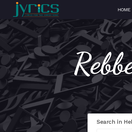
HOME
Search in He