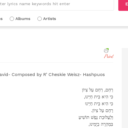
E
cs
Albums
Artists
Print
vid- Composed by R’ Cheskie Weisz- Hashpuos
רַחֵם, רַחֵם עַל צִיוֹן
,כִּי הִיא בֵּית חַיֵינוּ
כִּי הִיא בֵּית חַיֵינוּ
.רַחֵם עַל צִיוֹן
וְלַעֲלוּבַת נֶפֶשׁ תּוֹשִׁיעַ
,בִּמְהֵרָה בְיָמֵינוּ