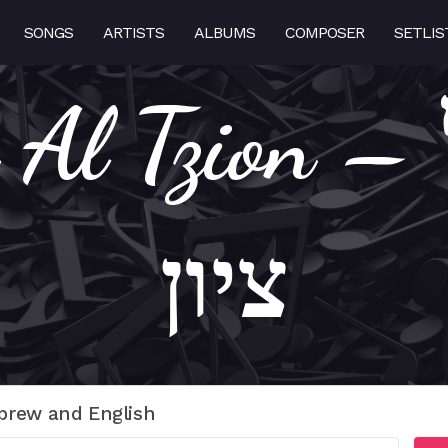
SONGS
ARTISTS
ALBUMS
COMPOSER
SETLIS
 Tzion – רחם על
ציון
brew and English