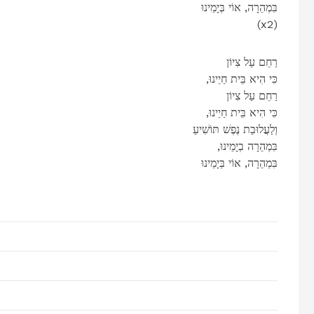
בִּמְהֵרָה, אוֹי בְּיָמֵינוּ
(x2)
רַחֵם עַל צִיוֹן
,כִּי הִיא בֵּית חַיֵינוּ
רַחֵם עַל צִיוֹן
,כִּי הִיא בֵּית חַיֵינוּ
וְלַעֲלוּבַת נֶפֶשׁ תּוֹשִׁיעַ
,בִּמְהֵרָה בְיָמֵינוּ
בִּמְהֵרָה, אוֹי בְּיָמֵינוּ