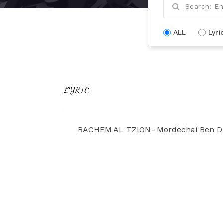
ALL
Lyri
LYRIC
RACHEM AL TZION- Mordechai Ben Da