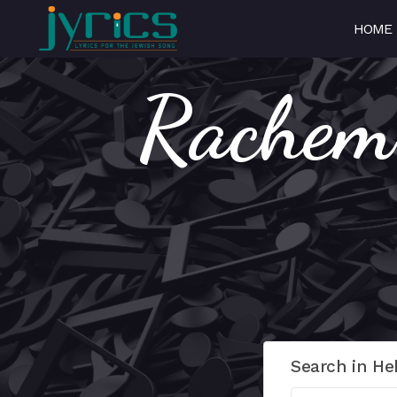
HOME
Rachem Al
Search in He