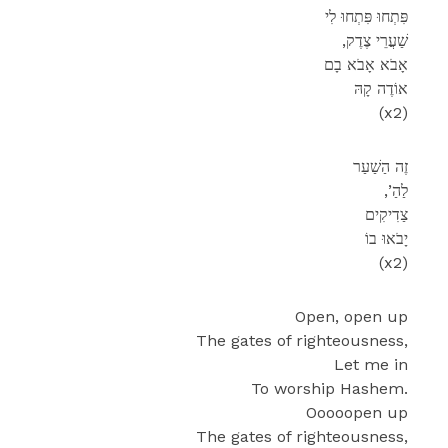
פִּתְחוּ פִּתְחוּ לִי
,שַׁעֲרֵי צֶדֶק
אָבֹא אָבֹא בָם
אוֹדֶה קָהּ
(x2)
זֶה הַשַׁעַר
,’לַהַ
צַדִיקִים
יָבֹאוּ בוֹ
(x2)
Open, open up
The gates of righteousness,
Let me in
To worship Hashem.
Ooooopen up
The gates of righteousness,