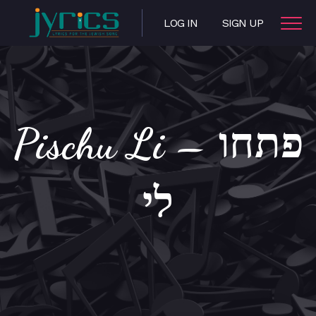
LOG IN
SIGN UP
Pischu Li – פתחו
לי