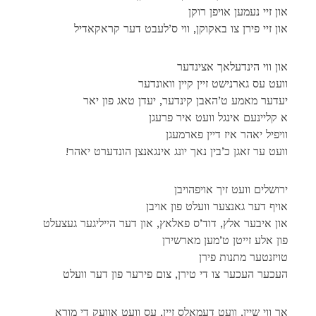
און זיי נעמען אויפן רוקן
און זיי פירן צו באקוקן, ווי ס’לעבט דער קראקאדיל
און ווי הינדעלאך אצינדער
וועט עס גארנישט זיין קיין וואונדער
יעדער מאמע ט’האבן קינדער, יעדן טאג פון יאר
א קליינעם אינגל וועט איר פרעגן
וויפיל יאהר איז דיין פארמעגן
!וועט ער זאגן כ’בין נאך יונג אינגאנצן הונדערט יאהר
ירושלים וועט זיך אויפהויבן
אויף דער גאנצער וועלט פון אויבן
און איבער אלץ, דוד’ס פאלאץ, און דער הייליגער געצעלט
פון אלע זייטן ט’מען מארשירן
טויזנטער מתנות פירן
העכער העכער צו די טירן, צום פירער פון דער וועלט
אך ווי שיין, וועט דעמאלס זיין, עס וועט אוועק די מורא