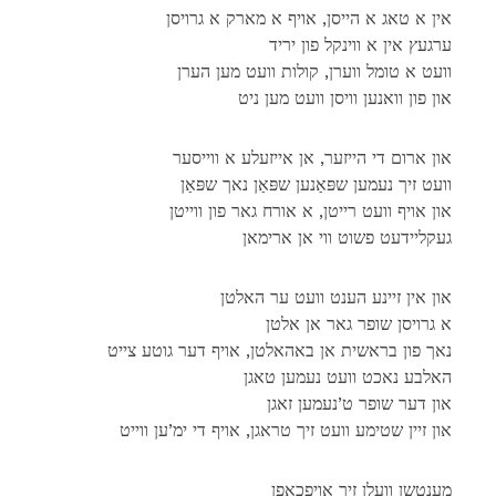
אין א טאג א הייסן, אויף א מארק א גרויסן
ערגעץ אין א ווינקל פון יריד
וועט א טומל ווערן, קולות וועט מען הערן
און פון וואנען וויסן וועט מען ניט
און ארום די הייזער, אן אייזעלע א ווייסער
וועט זיך נעמען שפּאַנען שפּאַן נאך שפּאַן
און אויף וועט רייטן, א אורח גאר פון ווייטן
געקליידעט פשוט ווי אן ארימאן
און אין זיינע הענט וועט ער האלטן
א גרויסן שופר גאר אן אלטן
נאך פון בראשית אן באהאלטן, אויף דער גוטע צייט
האלבע נאכט וועט נעמען טאגן
און דער שופר ט’נעמען זאגן
און זיין שטימע וועט זיך טראגן, אויף די ימ’ען ווייט
מענטשן וועלן זיך אויפכאפן