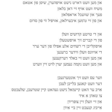
און מען וועט דארט נישט אויפהערן, שיסן פון אטאם
משיח וועט אויף זיי דאן בלאזן
פעך און שוועבל אראפלאזן
און פון זיי ט’מען איבערלאזן, אזויפיל ווי פון סדום
און די טויטע קדושים וועלן
פון די קברים זיך אויפשטעלן
אויפקלייבן די רוצחים אלע אפילו פון דער ערד
די אויוונס וועלן ווידער ברענען
און מען וועט זיי באלד דערקענען
און מען וועט נקמה נעמען יעדן לויט זיין ווערט
ווער עס וועט זיך אונטערגעבן
דער וועט קאנען בלייבן לעבן
אויב ער האט קיינמאל נישט געהאט קיין שטרעבן, שלעכטס
צו טאהן א איד
און זיי וועלן זיין צופרידן
אייביג קנעכט זיין ביי אידן