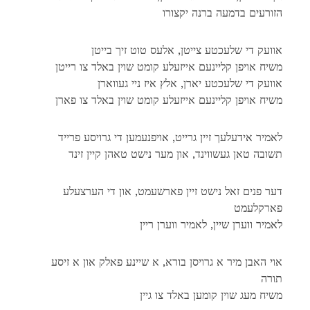
הזורעים בדמעה ברנה יקצורו
אוועק די שלעכטע צייטן, אלעס טוט זיך בייטן
משיח אויפן קליינעם אייזעלע קומט שוין באלד צו רייטן
אוועק די שלעכטע יארן, אלץ איז ניי געווארן
משיח אויפן קליינעם אייזעלע קומט שוין באלד צו פארן
לאמיר אידעלעך זיין גרייט, אויפנעמען די גרויסע פרייד
תשובה טאן געשווינד, און מער נישט טאהן קיין זינד
דער פנים זאל נישט זיין פארשעמט, און די הערצעלע
פארקלעמט
לאמיר ווערן שיין, לאמיר ווערן ריין
אוי האבן מיר א גרויסן בורא, א שיינע פאלק און א זיסע
תורה
משיח מעג שוין קומען באלד צו גיין