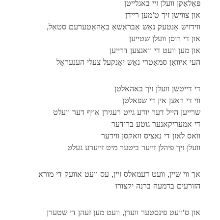
פּאָלאַקן וועלן זיי באגלייטן
און צווישן זיך ט’מען ריידן
,ווידזיש אַנטעק נאַש אַבראַשאַ באָהאַטערעם סטאַל
און די רוסן וועלן שטייען
און מען וועט די וואנצען דרייען
העי איוואַן סמאַטרי נאַש יאַנקעל צעלי הענעראַל
די דייטשן וועלן זיך באהאלטן
ווי די ראצן אין די שפאלטן
שרייען הייל דער יודע גייט רעגירן אויף דער וועלט
די אמעריקאנער גוטע ברודער
וואס לאזן די נאציס וואקסן ווידער
וועלן זיך פיהלן זייער ביטער מיט זייערע געלט
אך ווי שיין, וועט דעמאלס זיין, עס וועט אוועק די מורא
הזורעים בדמעה ברנה יקצורו
און ס’וועט פינסטער ווערן, וועט מען זעהן די שטערן