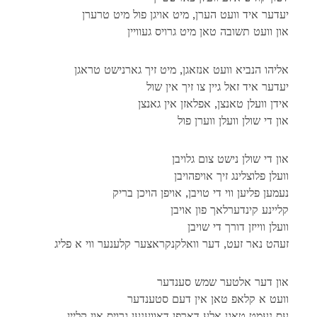
יעדער איד וועט הערן, מיט אויגן פול מיט טרערן
און וועט תשובה טאן מיט גרויס געוויין
אליהו הנביא וועט אנזאגן, מיט זיך גארנישט טראגן
יעדער איד זאל גיין צו זיך אין שול
אידן וועלן טאנצן, אפלאזן אין גאנצן
און די שולן וועלן ווערן פול
און די שולן נישט צום גלויבן
וועלן פלוצלינג זיך אויפהויבן
נעמען פליען ווי די טויבן, אויפן הויכן בריק
קליינע קינדערלאך פון אויבן
וועלן ווייזן דורך די שויבן
זעהט נאר זעט, דער וואלקנקראצער קלענער ווי א פליג
און דער אלטער שמש סענדער
וועט א קלאפ טאן אין דעם סטענדער
עס נעמט טאגן אלע דארפן דאווענען גרויס און קליין