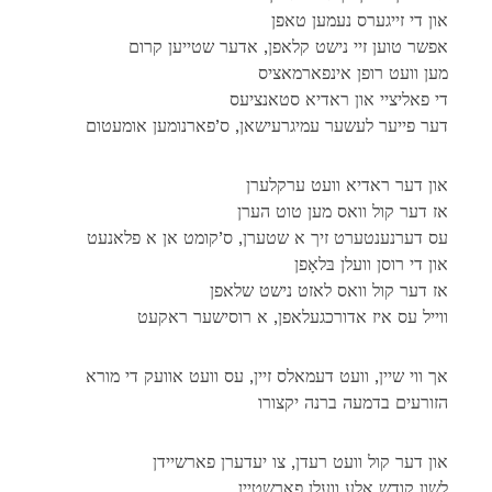
און די זייגערס נעמען טאפן
אפשר טוען זיי נישט קלאפן, אדער שטייען קרום
מען וועט רופן אינפארמאציס
די פאליציי און ראדיא סטאנציעס
דער פייער לעשער עמיגרעישאן, ס’פארנומען אומעטום
און דער ראדיא וועט ערקלערן
אז דער קול וואס מען טוט הערן
עס דערנענטערט זיך א שטערן, ס’קומט אן א פלאנעט
און די רוסן וועלן בּלאָפן
אז דער קול וואס לאזט נישט שלאפן
ווייל עס איז אדורכגעלאפן, א רוסישער ראקעט
אך ווי שיין, וועט דעמאלס זיין, עס וועט אוועק די מורא
הזורעים בדמעה ברנה יקצורו
און דער קול וועט רעדן, צו יעדערן פארשיידן
לשון קודש אלע וועלן פארשטיין