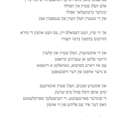
אלע וועלן שטיין אין תפילה
קינדער ברעקעלאך אפילו
און די שטערן וועלן הערן און ענטפערן אמן
אך ווי שיין, וועט דעמאלס זיין, עס וועט אוועק די מורא
הזורעים בדמעה ברנה יקצורו
און די אינזשינערן, וועלן שטיין און קלערן
הייזער פליען אן ענערגיע קראפט
עס איז דארט מסתמא, באהאלטן א דינאמא
א נייער אויפטו פון דער וויסנשאפט
און אונזערע שכנים, וועלן שטיין אינאיינעם
קוקן אויפן הימל פוהל מיט שרעק
די פנימ’ער פארשעמטע, די הערצעלעך פארקלעמטע
וואס דער איד עס פליהט פון זיי אוועק