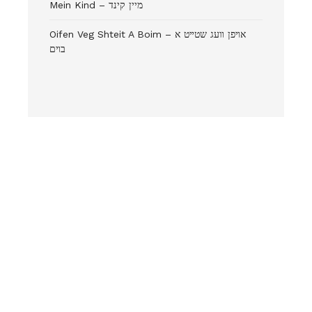
Mein Kind – מיין קינד
Oifen Veg Shteit A Boim – אױפן װעג שטײט א
בױם