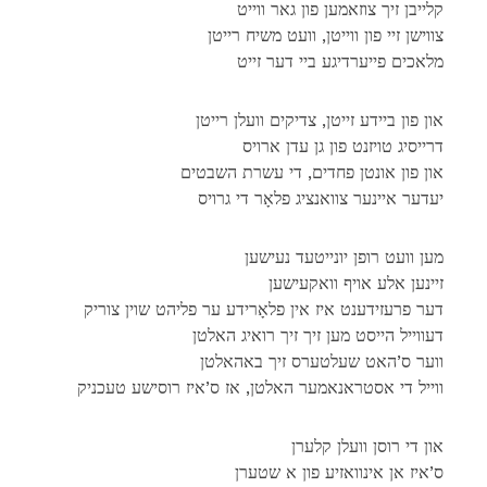
קלייבן זיך צוזאמען פון גאר ווייט
צווישן זיי פון ווייטן, וועט משיח רייטן
מלאכים פייערדיגע ביי דער זייט
און פון ביידע זייטן, צדיקים וועלן רייטן
דרייסיג טויזנט פון גן עדן ארויס
און פון אונטן פחדים, די עשרת השבטים
יעדער איינער צוואנציג פלאָר די גרויס
מען וועט רופן יונייטעד נעישען
זיינען אלע אויף וואקעישען
דער פרעזידענט איז אין פלאָרידע ער פליהט שוין צוריק
דעווייל הייסט מען זיך זיך רואיג האלטן
ווער ס’האט שעלטערס זיך באהאלטן
ווייל די אסטראנאמער האלטן, אז ס’איז רוסישע טעכניק
און די רוסן וועלן קלערן
ס’איז אן אינוואזיע פון א שטערן