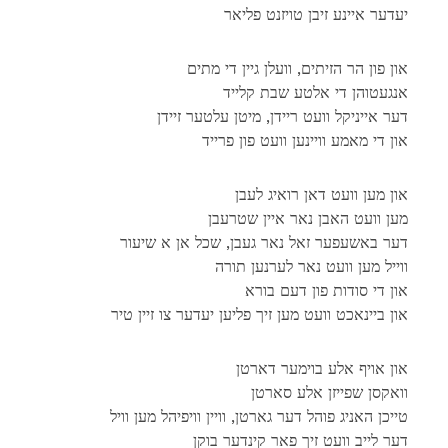
יעדער איינע זיבן טויזנט פליאר
און פון הר הזיתים, וועלן גיין די מתים
אנגעטוהן די אלטע שבת קלייד
דער אייניקל וועט ריידן, מיטן עלטער זיידן
און די מאמע וויינען וועט פון פרייד
און מען וועט דאן רואיג לעבן
מען וועט האבן נאר איין שטרעבן
דער באשעפער זאל נאר געבן, שכל אן א שיעור
ווייל מען וועט נאר לערנען תורה
און די סודות פון דעם בורא
און ביינאכט וועט מען זיך פליען יעדער צו זיין טיר
און אויף אלע בוימער דארטן
וואקסן שפייזן אלע סארטן
טייכן האניג פוהל דער גארטן, וויין וויפיהל מען וויל
דער לייב וועט זיך פאר קינדער בוקן