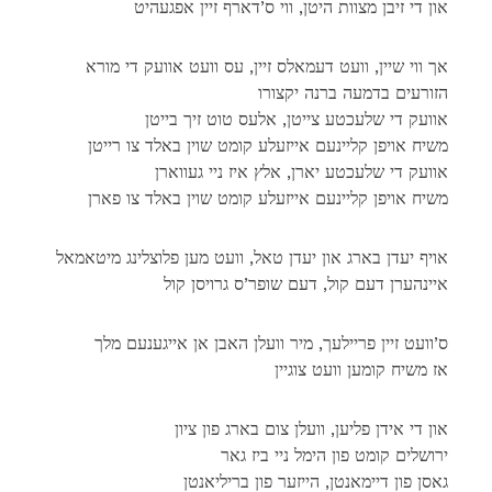
און די זיבן מצוות היטן, ווי ס’דארף זיין אפגעהיט
אך ווי שיין, וועט דעמאלס זיין, עס וועט אוועק די מורא
הזורעים בדמעה ברנה יקצורו
אוועק די שלעכטע צייטן, אלעס טוט זיך בייטן
משיח אויפן קליינעם אייזעלע קומט שוין באלד צו רייטן
אוועק די שלעכטע יארן, אלץ איז ניי געווארן
משיח אויפן קליינעם אייזעלע קומט שוין באלד צו פארן
אויף יעדן בארג און יעדן טאל, וועט מען פלוצלינג מיטאמאל
איינהערן דעם קול, דעם שופר’ס גרויסן קול
ס’וועט זיין פריילעך, מיר וועלן האבן אן אייגענעם מלך
אז משיח קומען וועט צוגיין
און די אידן פליען, וועלן צום בארג פון ציון
ירושלים קומט פון הימל ניי ביז גאר
גאסן פון דיימאנטן, הייזער פון בריליאנטן