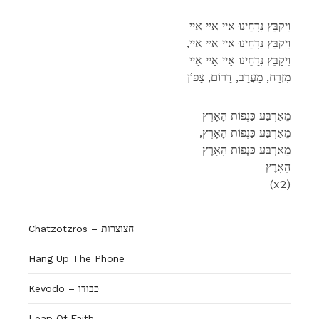
וִיקַבֵּץ נִדָחֵינוּ אַיי אַיי אַיי
,וִיקַבֵּץ נִדָחֵינוּ אַיי אַיי אַיי
וִיקַבֵּץ נִדָחֵינוּ אַיי אַיי אַיי
מִזְרָח, מַעֲרָב, דָרוֹם, צָפוֹן
מֵאַרְבַּע כַּנְפוֹת הָאָרֶץ
,מֵאַרְבַּע כַּנְפוֹת הָאָרֶץ
מֵאַרְבַּע כַּנְפוֹת הָאָרֶץ
הָאָרֶץ
(x2)
Chatzotzros – חצוצרות
Hang Up The Phone
Kevodo – כבודו
Leap Of Faith