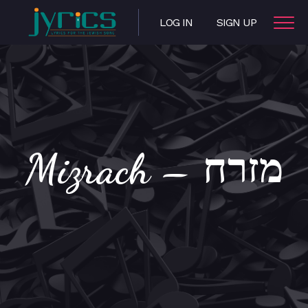
LOG IN
SIGN UP
Mizrach – מזרח