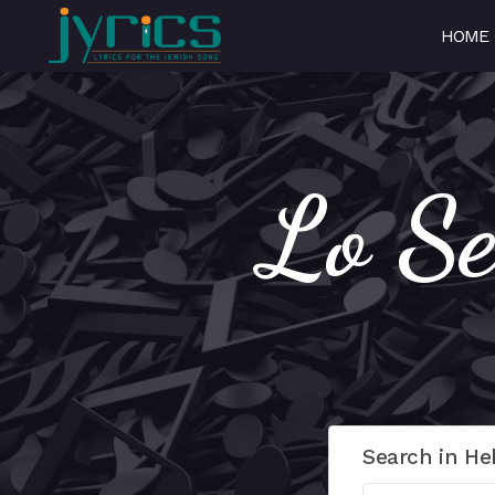
HOME
Search in He