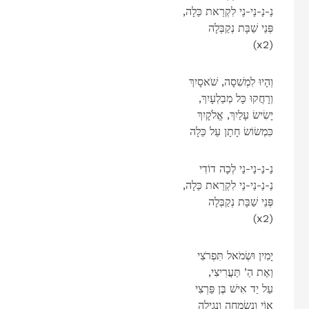
,נַ-נַ-נַי-נַי לִקְרַאת כַּלָה
פְּנֵי שַׁבָּת נְקַבְּלָה
(x2)
וְהָיוּ לִמְשִׁסָה, שֹׁאסָיִךְ
,וְרָחֲקוּ כָּל מְבַלְעָיִךְ
יָשִׂישׂ עָלַיִךְ, אֱלֹקָיִךְ
כִּמְשׂוֹשׂ חָתָן עַל כַּלָה
נַ-נַ-נַי-נַי לְכָה דוֹדִי
,נַ-נַ-נַי-נַי לִקְרַאת כַּלָה
פְּנֵי שַׁבָּת נְקַבְּלָה
(x2)
יָמִין וּשְׂמֹאל תִּפְרֹצִי
,וְאֶת הַ’ תַּעֲרִיצִי
עַל יַד אִישׁ בֶּן פַּרְצִי
אוֹי וְנִשְׂמְחָה וְנָגִילָה