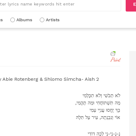
E
cs
Albums
Artists
Print
 Abie Rotenberg & Shlomo Simcha- Aish 2
לֹא תֵבֹשִׁי וְלֹא תִכָּלְמִי
,מַה תִּשְׁתּוֹחֲחִי וּמַה תֶּהֱמִי
בָּךְ יֶחֱסוּ עֲנִיֵי עַמִי
אוֹי וְנִבְנְתָה, עִיר עַל תִּלָהּ
נַ-נַ-נַי-נַי לְכָה דוֹדִי