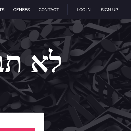
TS
GENRES
CONTACT
LOG IN
SIGN UP
shi – לא תבשי