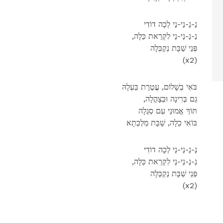
נַ-נַ-נַי-נַי לְכָה דוֹדִי
,נַ-נַ-נַי-נַי לִקְרַאת כַּלָה
פְּנֵי שַׁבָּת נְקַבְּלָה
(x2)
בֹּאִי בְשָׁלוֹם, עֲטֶרֶת בַּעְלָהּ
,גַם בְּרִינָה וּבְצָהֳלָה
תּוֹךְ אֱמוּנֵי עַם סְגֻלָה
בּוֹאִי כַלָה, שַׁבָּת מַלְכְּתָא
נַ-נַ-נַי-נַי לְכָה דוֹדִי
,נַ-נַ-נַי-נַי לִקְרַאת כַּלָה
פְּנֵי שַׁבָּת נְקַבְּלָה
(x2)