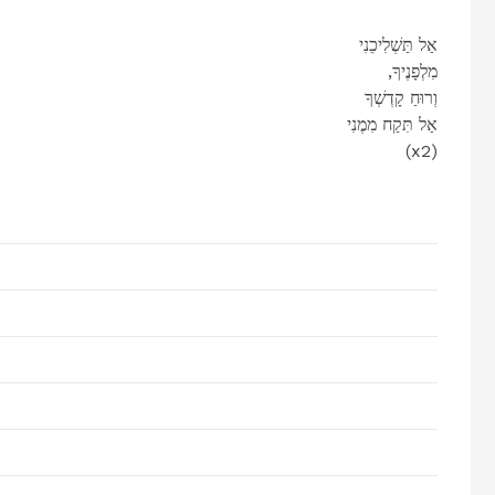
אַל תַּשְׁלִיכֵנִי
,מִלְפָנֶיךָ
וְרוּחַ קָדְשְׁךָ
אַל תִּקַח מִמֶנִי
(x2)