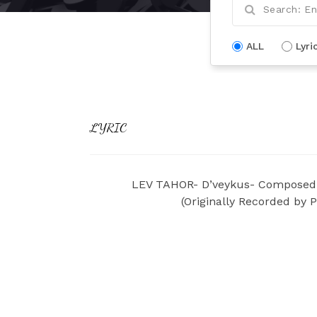
ALL
Lyri
LYRIC
LEV TAHOR- D’veykus- Composed b
(Originally Recorded by 