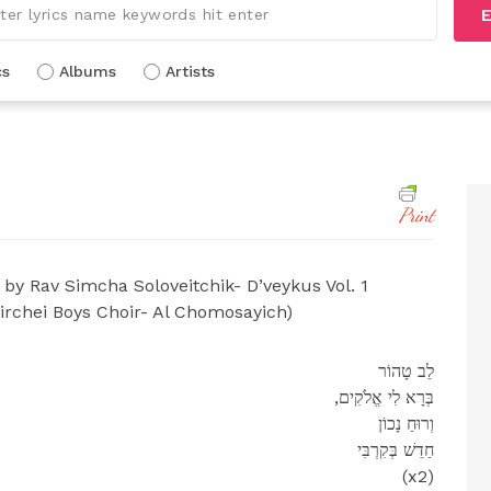
E
cs
Albums
Artists
Print
y Rav Simcha Soloveitchik- D’veykus Vol. 1
Pirchei Boys Choir- Al Chomosayich)
לֵב טָהוֹר
,בְּרָא לִי אֱלֹקִים
וְרוּחַ נָכוֹן
חַדֵשׁ בְּקִרְבִּי
(x2)