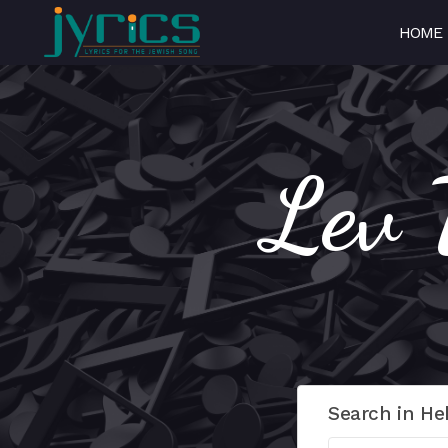
HOME
Search in He