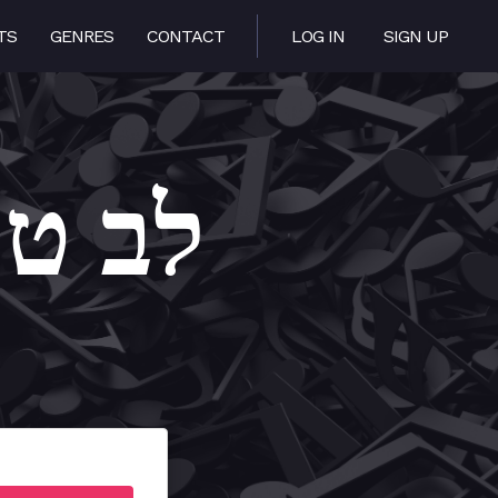
TS
GENRES
CONTACT
LOG IN
SIGN UP
or – לב טהור