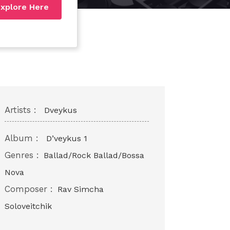
xplore Here
Artists :
Dveykus
Album :
D’veykus 1
Genres :
Ballad/Rock Ballad/Bossa
Nova
Composer :
Rav Simcha
Soloveitchik