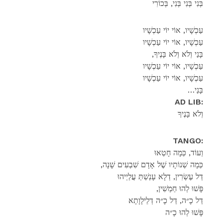
בְּנִי בְּנִי בְּנִי, בְּכוֹרִי
עַכְשָׁיו, אוֹי יוֹי עַכְשָׁיו
עַכְשָׁיו, אוֹי יוֹי עַכְשָׁיו
,בָּנַי וְלֹא וְלֹא בָּנֶיךָ
עַכְשָׁיו, אוֹי יוֹי עַכְשָׁיו
עַכְשָׁיו, אוֹי יוֹי עַכְשָׁיו
…בָּנַי
AD LIB:
וְלֹא בָּנֶיךָ
TANGO:
וְעוֹד, כַּמָה חָטְאוּ
,כַּמָה שְׁנוֹתָיו שֶׁל אָדָם שִׁבְעִים שָׁנָה
דַל עֶשְׂרִין, דְלָא עָנְשַׁתְּ עֲלַיְיהוּ
,פָּשׁוּ לְהוּ חַמְשִׁין
דַל כָ״ה, דַל כָ״ה דְלֵילָוָתָא
פָּשׁוּ לְהוּ כָ״ה