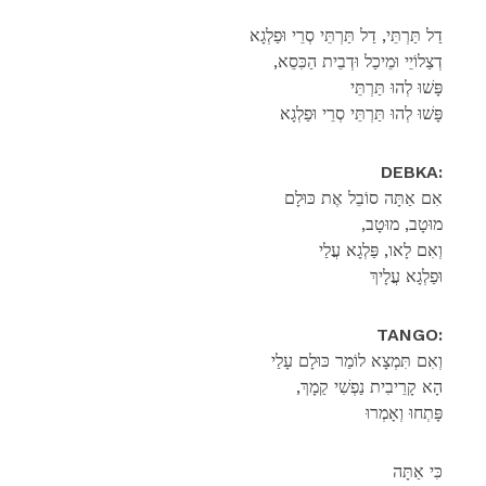
דַל תַּרְתֵּי, דַל תַּרְתֵּי סְרֵי וּפַלְגָא
,דְצַלוֹיֵי וּמֵיכַל וּדְבֵית הַכִּסֵא
פָּשׁוּ לְהוּ תַּרְתֵּי
פָּשׁוּ לְהוּ תַּרְתֵּי סְרֵי וּפַלְגָא
DEBKA:
אִם אַתָּה סוֹבֵל אֶת כּוּלָם
,מוּטָב, מוּטָב
וְאִם לָאו, פַּלְגָא עֲלַי
וּפַלְגָא עֲלָיךְ
TANGO:
וְאִם תִּמְצָא לוֹמַר כּוּלָם עָלַי
,הָא קָרֵיבִית נַפְשִׁי קַמָךְ
פָּתְחוּ וְאָמְרוּ
כִּי אַתָּה