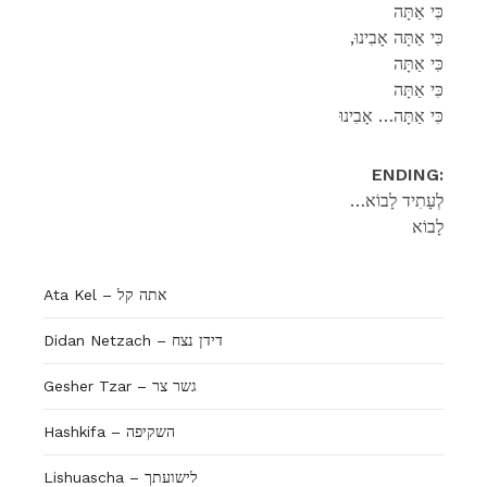
כִּי אַתָּה
,כִּי אַתָּה אָבִינוּ
כִּי אַתָּה
כִּי אַתָּה
כִּי אַתָּה… אָבִינוּ
ENDING:
…לְעָתִיד לָבוֹא
לָבוֹא
Ata Kel – אתה קל
Didan Netzach – דידן נצח
Gesher Tzar – גשר צר
Hashkifa – השקיפה
Lishuascha – לישועתך