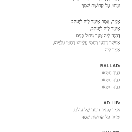
יִמָחוּ, עַל קְדוּשַׁת שְׁמֶךָ
אָמַר, אָמַר אֵימַר לֵיהּ לְיַעֲקֹב
,אֵימַר לֵיהּ לְיַעֲקֹב
דַהֲוָה לֵיהּ צַעַר גִידוּל בָּנִים
,אֶפְשָׁר דְבָעֵי רַחֲמֵי עֲלַיְיהוּ רַחֲמֵי עֲלַיְיהוּ
אָמַר לֵיהּ
BALLAD:
בָּנֶיךָ חָטְאוּ
,בָּנֶיךָ חָטְאוּ
בָּנֶיךָ חָטְאוּ
AD LIB:
,אָמַר לְפָנָיו, רִבּוֹנוֹ שֶׁל עוֹלָם
יִמָחוּ, עַל קְדוּשַׁת שְׁמֶךָ