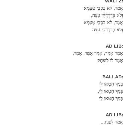
WALTZ:
אָמַר, לֹא בְּסָבֵי טַעְמָא
,וְלֹא בְּדַרְדַקֵי עֵצָה
אָמַר, לֹא בְּסָבֵי טַעְמָא
וְלֹא בְּדַרְדַקֵי עֵצָה
AD LIB:
,אָמַר אָמַר, אָמַר אָמַר, אָמַר
אָמַר לוֹ לְיִצְחָק
BALLAD:
בָּנֶיךָ חָטְאוּ לִי
,בָּנֶיךָ חָטְאוּ לִי
בָּנֶיךָ חָטְאוּ לִי
AD LIB:
…אָמַר לְפָנָיו