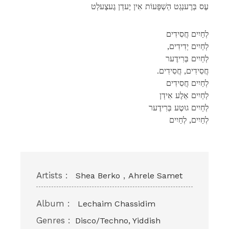
עֶס בְּרֶענְגְט הַשְׁפָּעוֹת אִין יֶעדְן גֶעצֶעלְט
לְחַיִים חֲסִידִים
,לְחַיִים יְדִידִים
לְחַיִים בְּרִידֶער
.חֲסִידִים, חֲסִידִים
לְחַיִים חֲסִידִים
לְחַיִים אַלֶע אִידְן
לְחַיִים גוּטֶע בְּרִידֶער
לְחַיִים, לְחַיִים
Artists :
,
Shea Berko
Ahrele Samet
Album :
Lechaim Chassidim
Genres :
Disco/Techno, Yiddish