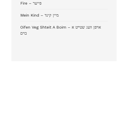
Fire – פייער
Mein Kind – מיין קינד
Oifen Veg Shteit A Boim – אױפן װעג שטײט א
בױם