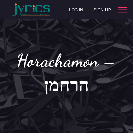
LOG IN
SIGN UP
Horachamon –
הרחמן