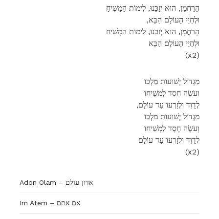
הָרַחֲמָן, הוּא יְזַכֵּנוּ, לִימוֹת הַמָשִׁיחַ
,וּלְחַיֵי הָעוֹלָם הַבָּא
הָרַחֲמָן, הוּא יְזַכֵּנוּ, לִימוֹת הַמָשִׁיחַ
וּלְחַיֵי הָעוֹלָם הַבָּא
(x2)
מִגְדוֹל יְשׁוּעוֹת מַלְכּוֹ
וְעֹשֶׂה חֶסֶד לִמְשִׁיחוֹ
,לְדָוִד וּלְזַרְעוֹ עַד עוֹלָם
מִגְדוֹל יְשׁוּעוֹת מַלְכּוֹ
וְעֹשֶׂה חֶסֶד לִמְשִׁיחוֹ
לְדָוִד וּלְזַרְעוֹ עַד עוֹלָם
(x2)
Adon Olam – אדון עולם
Im Atem – אם אתם