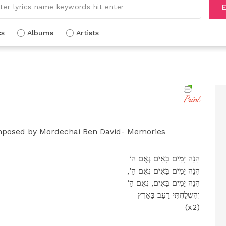
E
cs
Albums
Artists
Print
posed by Mordechai Ben David- Memories
‘הִנֵה יָמִים בָּאִים נְאֻם הַ
,’הִנֵה יָמִים בָּאִים נְאֻם הַ
‘הִנֵה יָמִים בָּאִים, נְאֻם הַ
וְהִשְׁלַחְתִּי רָעָב בָּאָרֶץ
(x2)