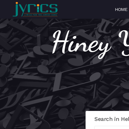
HOME
Hiney Y
Search in He