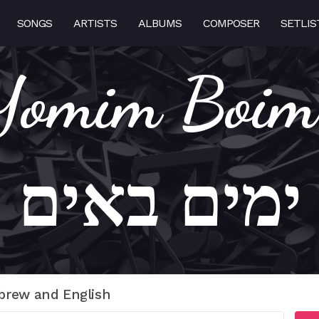
SONGS
ARTISTS
ALBUMS
COMPOSER
SETLIS
omim Boim –
ימים באים
brew and English