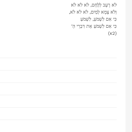
לֹא רָעָב לַלֶחֶם, לֹא לֹא לֹא
,וְלֹא צָמָא לַמַיִם, לֹא לֹא לֹא
כִּי אִם לִשְׁמֹעַ, לִשְׁמֹעַ
‘כִּי אִם לִשְׁמֹעַ אֵת דִבְרֵי הַ
(x2)