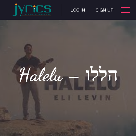
LOG IN
SIGN UP
Halelu – הללו