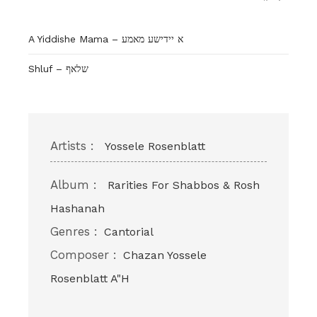
A Yiddishe Mama – א יידישע מאמע
Shluf – שלאף
Artists :
Yossele Rosenblatt
Album :
Rarities For Shabbos & Rosh
Hashanah
Genres :
Cantorial
Composer :
Chazan Yossele
Rosenblatt A"H