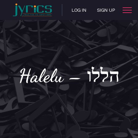
LOG IN
SIGN UP
Halelu – הללו