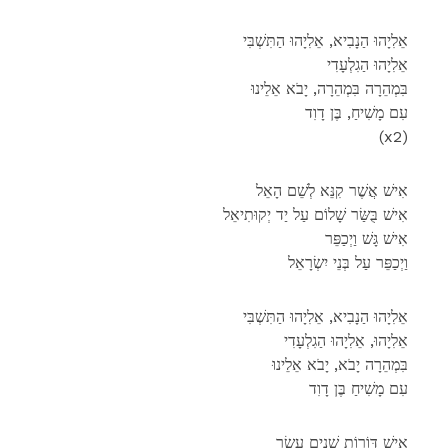
אֵלִיָהוּ הַנָבִיא, אֵלִיָהוּ הַתִּשְׁבִּי
אֵלִיָהוּ הַגִלְעָדִי
בִּמְהֵרָה בִּמְהֵרָה, יָבֹא אֵלֵינוּ
עִם מָשִׁיחַ, בֶּן דָוִד
(x2)
אִישׁ אֲשֶׁר קִנֵּא לְשֵׁם הָאֵל
אִישׁ בֻּשַּׂר שָׁלוֹם עַל יַד יְקוּתִיאֵל
אִישׁ גָּשׁ וַיְכַפֵּר
וַיְכַפֵּר עַל בְּנֵי יִשְׂרָאֵל
אֵלִיָהוּ הַנָבִיא, אֵלִיָהוּ הַתִּשְׁבִּי
אֵלִיָהוּ, אֵלִיָהוּ הַגִלְעָדִי
בִּמְהֵרָה יָבֹא, יָבֹא אֵלֵינוּ
עִם מָשִׁיחַ בֶּן דָוִד
אִישׁ דּוֹרוֹת שְׁנֵים עָשָׂר