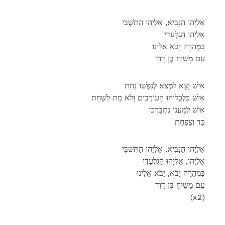
אֵלִיָהוּ הַנָבִיא, אֵלִיָהוּ הַתִּשְׁבִּי
אֵלִיָהוּ הַגִלְעָדִי
בִּמְהֵרָה יָבֹא אֵלֵינוּ
עִם מָשִׁיחַ בֶּן דָוִד
אִישׁ יָצָא לִמְצֹא לְנַפְשׁוֹ נַחַת
אִישׁ כִּלְכְּלוּהוּ הָעוֹרְבִים וְלֹא מֵת לַשַּׁחַת
אִישׁ לְמַעֲנוֹ נִתְבָּרְכוּ
כַּד וְצַפַּחַת
אֵלִיָהוּ הַנָבִיא, אֵלִיָהוּ הַתִּשְׁבִּי
אֵלִיָהוּ, אֵלִיָהוּ הַגִלְעָדִי
בִּמְהֵרָה יָבֹא, יָבֹא אֵלֵינוּ
עִם מָשִׁיחַ בֶּן דָוִד
(x2)