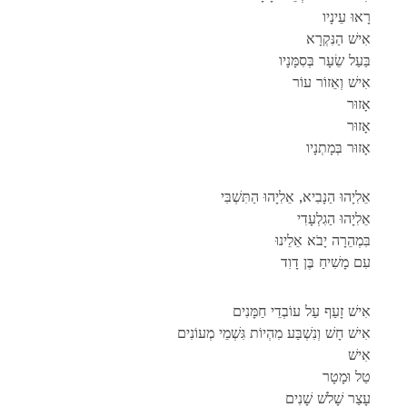
רָאוּ עֵינָיו
אִישׁ הַנִּקְרָא
בַּעַל שֵׂעָר בְּסִמָּנָיו
אִישׁ וְאֵזוֹר עוֹר
אָזוּר
אָזוּר
אָזוּר בְּמָתְנָיו
אֵלִיָהוּ הַנָבִיא, אֵלִיָהוּ הַתִּשְׁבִּי
אֵלִיָהוּ הַגִלְעָדִי
בִּמְהֵרָה יָבֹא אֵלֵינוּ
עִם מָשִׁיחַ בֶּן דָוִד
אִישׁ זָעַף עַל עוֹבְדֵי חַמָּנִים
אִישׁ חָשׁ וְנִשְׁבַּע מִהְיוֹת גִּשְׁמֵי מְעוֹנִים
אִישׁ
טַל וּמָטָר
עָצַר שָׁלשׁ שָׁנִים